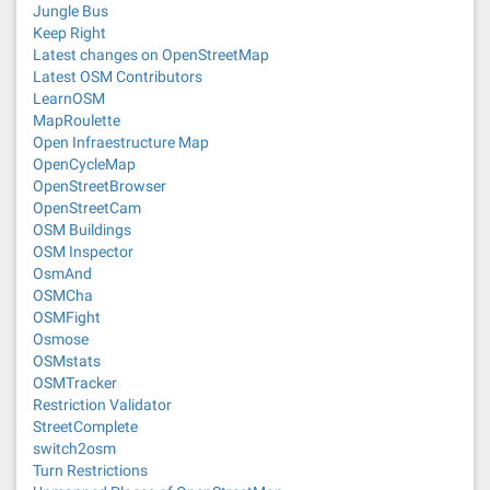
Jungle Bus
Keep Right
Latest changes on OpenStreetMap
Latest OSM Contributors
LearnOSM
MapRoulette
Open Infraestructure Map
OpenCycleMap
OpenStreetBrowser
OpenStreetCam
OSM Buildings
OSM Inspector
OsmAnd
OSMCha
OSMFight
Osmose
OSMstats
OSMTracker
Restriction Validator
StreetComplete
switch2osm
Turn Restrictions