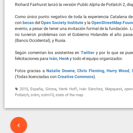
Richard Fairhurst lanzó la versión
Public Alpha
de Potlatch 2, di
Como único punto negativo de toda la experiencia Catalana de e
con
becas
del
Open Society Institute
y la
OpenStreetMap Foun
evento, a pesar de tener una invitación formal de la fundación. 
no tuvieron problemas con el Gobierno Holandés el año pasado)
(Banco Occidental), y Rusia.
Según comentan los asistentes en
Twitter
y por lo que se pued
felicitaciones para
Iván
,
Henk
y todo el equipo organizador.
Fotos gracias a
Natalie Downe
,
Chris Fleming
,
Harry Wood
,
(Todas licenciadas con
Creative Commons
).
,
,
,
,
,
,
2010
España
Girona
Henk Hoff
Iván Sánchez
Mapquest
open 
,
,
,
Potlatch
sotm
sotm10
state of the map
Post