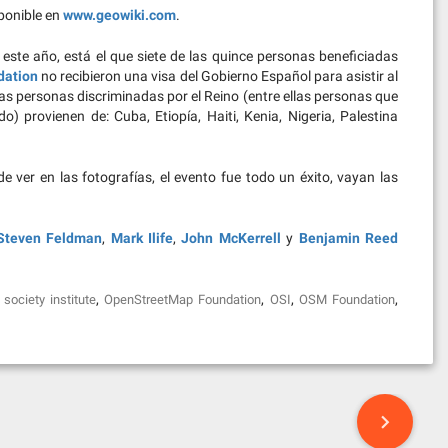
sponible en
www.geowiki.com
.
ste año, está el que siete de las quince personas beneficiadas
dation
no recibieron una visa del Gobierno Español para asistir al
Las personas discriminadas por el Reino (entre ellas personas que
 provienen de: Cuba, Etiopía, Haiti, Kenia, Nigeria, Palestina
e ver en las fotografías, el evento fue todo un éxito, vayan las
Steven Feldman
,
Mark Ilife
,
John McKerrell
y
Benjamin Reed
,
,
,
,
society institute
OpenStreetMap Foundation
OSI
OSM Foundation