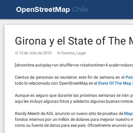
Skip
OpenStreetMap
to
Chile
content
Girona y el State of The
,
13 de Julio de 2010
Eventos
Legal
[showtime autoplay=on shuffle=on rotationtime=4 scale=nobor
Cientos de personas se reunieron este fin de semana en el
Pal
todo lo relacionado con OpenStreetMap en el
State Of The Map
Aunque es seguro que durante las próximas semanas se irán publ
aquí les incluyo algunas fotos y adelanto algunas buenas noticia
Randy Meech de AOL anuncio un nuevo sitio de pruebas de
Map
fondos internos por un millón de dolares para mejorar nuestro 
como su fuente de datos para ese país. Oficialmente anunció que