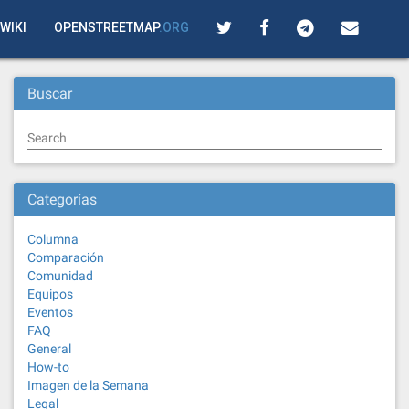
WIKI
OPENSTREETMAP
.ORG
Buscar
Search
Categorías
Columna
Comparación
Comunidad
Equipos
Eventos
FAQ
General
How-to
Imagen de la Semana
Legal