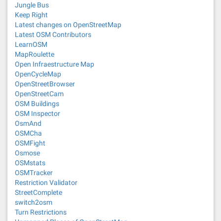
Jungle Bus
Keep Right
Latest changes on OpenStreetMap
Latest OSM Contributors
LearnOSM
MapRoulette
Open Infraestructure Map
OpenCycleMap
OpenStreetBrowser
OpenStreetCam
OSM Buildings
OSM Inspector
OsmAnd
OSMCha
OSMFight
Osmose
OSMstats
OSMTracker
Restriction Validator
StreetComplete
switch2osm
Turn Restrictions