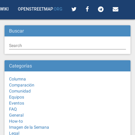
WIKI
OPENSTREETMAP
.ORG
Buscar
Search
Categorías
Columna
Comparación
Comunidad
Equipos
Eventos
FAQ
General
How-to
Imagen de la Semana
Legal