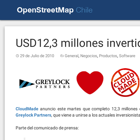
Skip
OpenStreetMap
to
Chile
content
USD12,3 millones invert
,
,
,
29 de Julio de 2010
General
Negocios
Productos
Software
CloudMade
anuncio este martes que completo 12,3 millones d
Greylock Partners
, que viene a unirse a los actuales inversionis
Parte del comunicado de prensa: