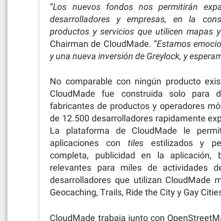
“
Los nuevos fondos nos permitirán expan
desarrolladores y empresas, en la cons
productos y servicios que utilicen mapas y
Chairman de CloudMade. “
Estamos emocion
y una nueva inversión de Greylock, y espera
No comparable con ningún producto exist
CloudMade fue construida solo para de
fabricantes de productos y operadores móv
de 12.500 desarrolladores rapidamente exp
La plataforma de CloudMade le permit
aplicaciones con
tiles
estilizados y per
completa, publicidad en la aplicación,
relevantes para miles de actividades d
desarrolladores que utilizan CloudMade m
Geocaching, Trails, Ride the City y Gay Citie
CloudMade trabaja junto con OpenStreetM