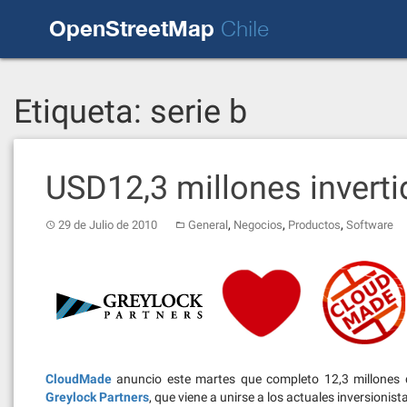
Skip
OpenStreetMap
to
Chile
content
Etiqueta:
serie b
USD12,3 millones invert
,
,
,
29 de Julio de 2010
General
Negocios
Productos
Software
CloudMade
anuncio este martes que completo 12,3 millones d
Greylock Partners
, que viene a unirse a los actuales inversionis