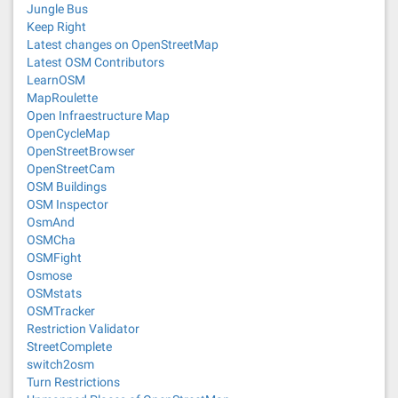
Jungle Bus
Keep Right
Latest changes on OpenStreetMap
Latest OSM Contributors
LearnOSM
MapRoulette
Open Infraestructure Map
OpenCycleMap
OpenStreetBrowser
OpenStreetCam
OSM Buildings
OSM Inspector
OsmAnd
OSMCha
OSMFight
Osmose
OSMstats
OSMTracker
Restriction Validator
StreetComplete
switch2osm
Turn Restrictions