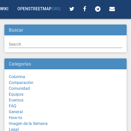
WIKI
OPENSTREETMAP
.ORG
Buscar
Search
Categorías
Columna
Comparación
Comunidad
Equipos
Eventos
FAQ
General
How-to
Imagen de la Semana
Legal