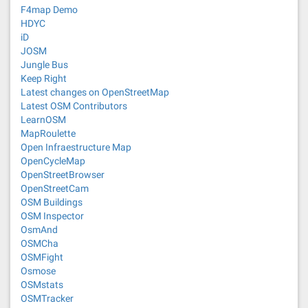
F4map Demo
HDYC
iD
JOSM
Jungle Bus
Keep Right
Latest changes on OpenStreetMap
Latest OSM Contributors
LearnOSM
MapRoulette
Open Infraestructure Map
OpenCycleMap
OpenStreetBrowser
OpenStreetCam
OSM Buildings
OSM Inspector
OsmAnd
OSMCha
OSMFight
Osmose
OSMstats
OSMTracker