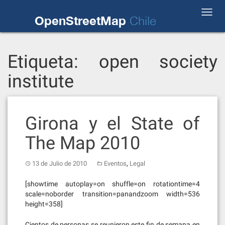
Skip
Toggl
to
OpenStreetMap
Chile
navig
content
Etiqueta:
open society
institute
Girona y el State of
The Map 2010
,
13 de Julio de 2010
Eventos
Legal
[showtime autoplay=on shuffle=on rotationtime=4
scale=noborder transition=panandzoom width=536
height=358]
Cientos de personas se reunieron este fin de semana en