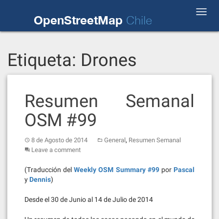
Skip
Toggl
to
OpenStreetMap
Chile
navig
content
Etiqueta:
Drones
Resumen Semanal
OSM #99
,
8 de Agosto de 2014
General
Resumen Semanal
Leave a comment
(Traducción del
Weekly OSM Summary #99
por
Pascal
y
Dennis
)
Desde el 30 de Junio al 14 de Julio de 2014