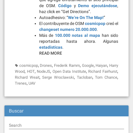
de OSM.
Código
y
Demo ejecutándose
,
haz click en “Get Directions”.
Autoadhesivo: “
We’re On The Map!
”
El contribuyente de OSM
cosmicpop
creó el
changeset numero 20.000.000
.
Más de
100.000 notas al mapa
han sido
reportadas hasta ahora. Algunas
estadísticas
.
READ MORE
,
,
,
,
,
cosmicpop
Drones
Frederik Ramm
Google
Haiyan
Harry
,
,
,
,
,
Wood
HOT
NodeJS
Open Data Institute
Richard Fairhurst
,
,
,
,
Richard Weait
Serge Wroclawski
Tacloban
Tom Chance
,
Trenes
UAV
Buscar
Search