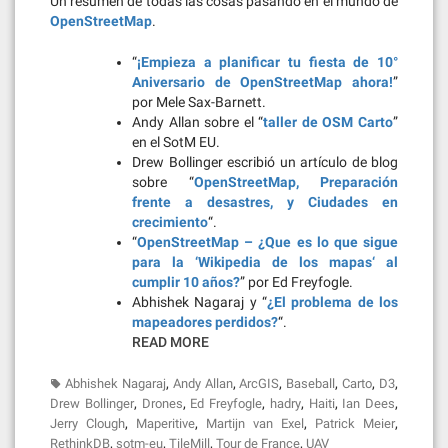
Un resumen de todas las cosas pasando en el mundo de
OpenStreetMap
.
“
¡Empieza a planificar tu fiesta de 10°
Aniversario de OpenStreetMap ahora!
”
por Mele Sax-Barnett.
Andy Allan sobre el “
taller de OSM Carto
”
en el SotM EU.
Drew Bollinger escribió un artículo de blog
sobre “
OpenStreetMap, Preparación
frente a desastres, y Ciudades en
crecimiento
“.
“
OpenStreetMap – ¿Que es lo que sigue
para la ‘Wikipedia de los mapas‘ al
cumplir 10 años?
” por Ed Freyfogle.
Abhishek Nagaraj y “
¿El problema de los
mapeadores perdidos?
“.
READ MORE
,
,
,
,
,
,
Abhishek Nagaraj
Andy Allan
ArcGIS
Baseball
Carto
D3
,
,
,
,
,
,
Drew Bollinger
Drones
Ed Freyfogle
hadry
Haiti
Ian Dees
,
,
,
,
Jerry Clough
Maperitive
Martijn van Exel
Patrick Meier
,
,
,
,
RethinkDB
sotm-eu
TileMill
Tour de France
UAV