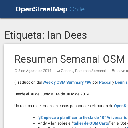
Skip
OpenStreetMap
to
Chile
content
Etiqueta:
Ian Dees
Resumen Semanal OSM
,
8 de Agosto de 2014
General
Resumen Semanal
Leave 
(Traducción del
Weekly OSM Summary #99
por
Pascal
y
Dennis
Desde el 30 de Junio al 14 de Julio de 2014
Un resumen de todas las cosas pasando en el mundo de
OpenSt
“
¡Empieza a planificar tu fiesta de 10° Aniversar
Andy Allan sobre el “
taller de OSM Carto
” en el Sot