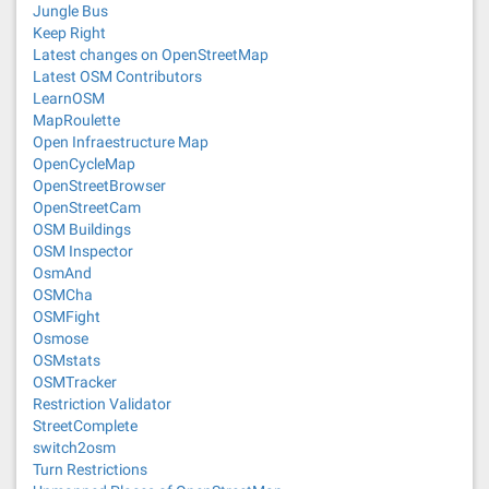
Jungle Bus
Keep Right
Latest changes on OpenStreetMap
Latest OSM Contributors
LearnOSM
MapRoulette
Open Infraestructure Map
OpenCycleMap
OpenStreetBrowser
OpenStreetCam
OSM Buildings
OSM Inspector
OsmAnd
OSMCha
OSMFight
Osmose
OSMstats
OSMTracker
Restriction Validator
StreetComplete
switch2osm
Turn Restrictions