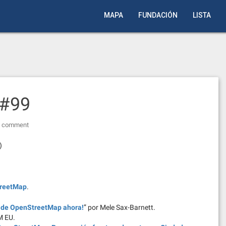
MAPA
FUNDACIÓN
LISTA
 #99
a comment
)
reetMap
.
io de OpenStreetMap ahora!
” por Mele Sax-Barnett.
M EU.