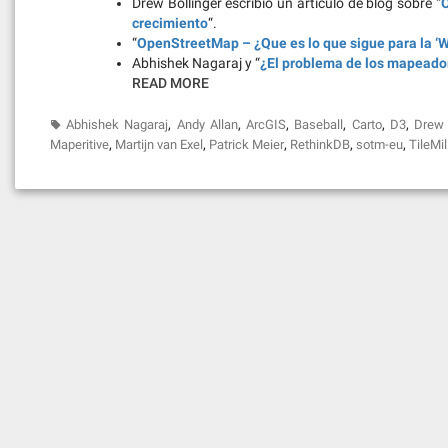
Drew Bollinger escribió un artículo de blog sobre “
O
crecimiento
“.
“
OpenStreetMap – ¿Que es lo que sigue para la ‘W
Abhishek Nagaraj y “
¿El problema de los mapeado
READ MORE
,
,
,
,
,
,
Abhishek Nagaraj
Andy Allan
ArcGIS
Baseball
Carto
D3
Drew 
,
,
,
,
,
Maperitive
Martijn van Exel
Patrick Meier
RethinkDB
sotm-eu
TileMil