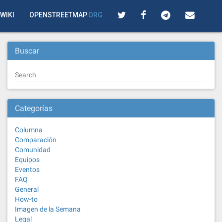
WIKI
OPENSTREETMAP
.ORG
Buscar
Search
Categorías
Columna
Comparación
Comunidad
Equipos
Eventos
FAQ
General
How-to
Imagen de la Semana
Legal