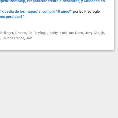
penStreetMap, Preparación frente a desastres, y Ciudades en
ikipedia de los mapas‘ al cumplir 10 años?
” por Ed Freyfogle.
res perdidos?
“.
,
,
,
,
,
,
,
Bollinger
Drones
Ed Freyfogle
hadry
Haiti
Ian Dees
Jerry Clough
,
,
l
Tour de France
UAV