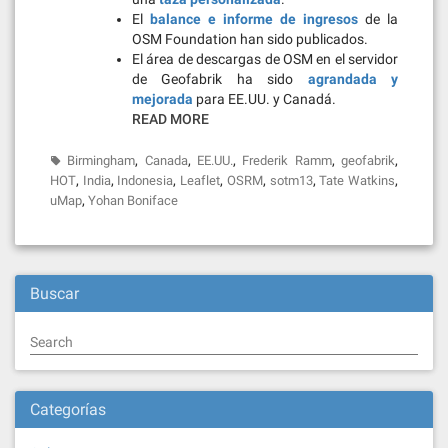
El
balance e informe de ingresos
de la
OSM Foundation han sido publicados.
El área de descargas de OSM en el servidor
de Geofabrik ha sido
agrandada y
mejorada
para EE.UU. y Canadá.
READ MORE
,
,
,
,
,
Birmingham
Canada
EE.UU.
Frederik Ramm
geofabrik
,
,
,
,
,
,
,
HOT
India
Indonesia
Leaflet
OSRM
sotm13
Tate Watkins
,
uMap
Yohan Boniface
Buscar
Search
Categorías