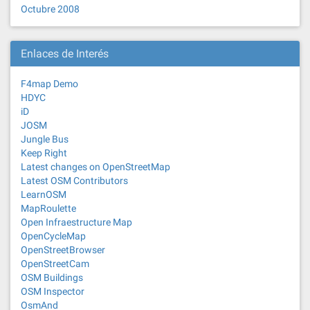
Octubre 2008
Enlaces de Interés
F4map Demo
HDYC
iD
JOSM
Jungle Bus
Keep Right
Latest changes on OpenStreetMap
Latest OSM Contributors
LearnOSM
MapRoulette
Open Infraestructure Map
OpenCycleMap
OpenStreetBrowser
OpenStreetCam
OSM Buildings
OSM Inspector
OsmAnd