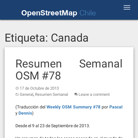
Skip
Toggl
to
OpenStreetMap
Chile
navig
content
Etiqueta:
Canada
Resumen Semanal
OSM #78
17 de Octubre de 2013
,
General
Resumen Semanal
Leave a comment
(Traducción del
Weekly OSM Summary #78
por
Pascal
y
Dennis
)
Desde el 9 al 23 de Septiembre de 2013.