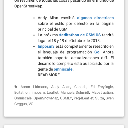
Un resumen de todas las cosas pasando en el mundo de
OpenStreetMap.
Andy Allan escribió
algunas directrices
sobre el estilo por defecto en la página
principal de OSM.
La próxima
#editathon de OSM US
tendrá
lugar el 18 y 19 de Octubre de 2013.
Imposm3
está completamente reescrito en
el lenguaje de programación
Go
. Ahora
también soporta actualizaciones diff. El
desarrollo completo está auspiciado por la
gente de
omniscale
.
READ MORE
,
,
,
,
Aaron Lidmann
Andy Allan
Canada
Ed Freyfogle
,
,
,
,
,
Editathon
imposm
Leaflet
Manuela Schmidt
Mapstraction
,
,
,
,
,
Omniscale
OpenSnowMap
OSMLY
Proj4Leaflet
Suiza
Sven
,
Geggus
VGI