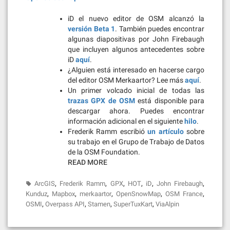
iD el nuevo editor de OSM alcanzó la
versión Beta 1
. También puedes encontrar
algunas diapositivas por John Firebaugh
que incluyen algunos antecedentes sobre
iD
aquí
.
¿Alguien está interesado en hacerse cargo
del editor OSM Merkaartor? Lee más
aquí
.
Un primer volcado inicial de todas las
trazas GPX de OSM
está disponible para
descargar ahora. Puedes encontrar
información adicional en el siguiente
hilo
.
Frederik Ramm escribió
un artículo
sobre
su trabajo en el Grupo de Trabajo de Datos
de la OSM Foundation.
READ MORE
,
,
,
,
,
,
ArcGIS
Frederik Ramm
GPX
HOT
iD
John Firebaugh
,
,
,
,
,
Kunduz
Mapbox
merkaartor
OpenSnowMap
OSM France
,
,
,
,
OSMI
Overpass API
Stamen
SuperTuxKart
ViaAlpin