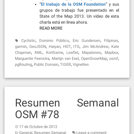
“
El trabajo de la OSM Foundation
” y sus
grupos de trabajo fue presentado en el
State of the Map 2013. Un vídeo de esta
charla está en línea ahora.
READ MORE
,
,
,
,
Cyclistic
Dominio Público
Eric Gundersen
Filipinas
,
,
,
,
,
,
garmin
GeoJSON
Haiyan
HOT
ITG
Jim McAndrew
Kate
,
,
,
,
,
,
Chapman
KML
KortGame
Leaflet
Mapatones
Mapbox
,
,
,
,
Marguerite Feenstra
Martijn van Exel
OpenSnowMap
osmf
,
,
,
pgRouting
Public Domain
TIGER
Vignettes
Resumen Semanal
OSM #78
17 de Octubre de 2013
,
General
Resumen Semanal
Leave a comment