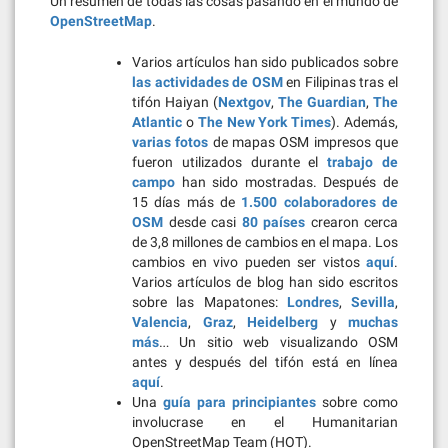
Un resumen de todas las cosas pasando en el mundo de
OpenStreetMap
.
Varios artículos han sido publicados sobre
las actividades de OSM
en Filipinas tras el
tifón Haiyan (
Nextgov
,
The Guardian
,
The
Atlantic
o
The New York Times
). Además,
varias fotos
de mapas OSM impresos que
fueron utilizados durante el
trabajo de
campo
han sido mostradas. Después de
15 días más de
1.500 colaboradores de
OSM
desde casi
80 países
crearon cerca
de 3,8 millones de cambios en el mapa. Los
cambios en vivo pueden ser vistos
aquí
.
Varios artículos de blog han sido escritos
sobre las Mapatones:
Londres
,
Sevilla
,
Valencia
,
Graz
,
Heidelberg
y
muchas
más
… Un sitio web visualizando OSM
antes y después del tifón está en línea
aquí
.
Una
guía para principiantes
sobre como
involucrase en el Humanitarian
OpenStreetMap Team (HOT).