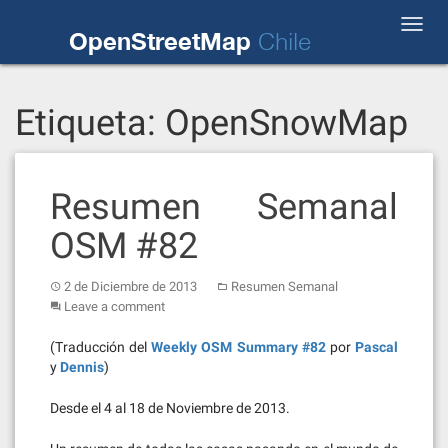
Skip
Toggl
to
OpenStreetMap
Chile
navig
content
Etiqueta:
OpenSnowMap
Resumen Semanal
OSM #82
2 de Diciembre de 2013
Resumen Semanal
Leave a comment
(Traducción del
Weekly OSM Summary #82
por
Pascal
y
Dennis
)
Desde el 4 al 18 de Noviembre de 2013.