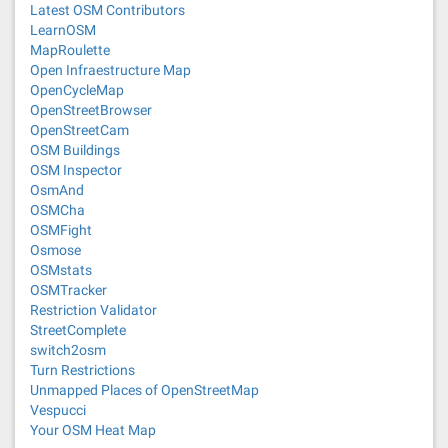
Latest OSM Contributors
LearnOSM
MapRoulette
Open Infraestructure Map
OpenCycleMap
OpenStreetBrowser
OpenStreetCam
OSM Buildings
OSM Inspector
OsmAnd
OSMCha
OSMFight
Osmose
OSMstats
OSMTracker
Restriction Validator
StreetComplete
switch2osm
Turn Restrictions
Unmapped Places of OpenStreetMap
Vespucci
Your OSM Heat Map