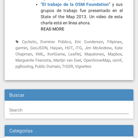
“
El trabajo de la OSM Foundation
” y sus
grupos de trabajo fue presentado en el
State of the Map 2013. Un vídeo de esta
charla está en línea ahora.
READ MORE
,
,
,
,
Cyclistic
Dominio Público
Eric Gundersen
Filipinas
,
,
,
,
,
,
garmin
GeoJSON
Haiyan
HOT
ITG
Jim McAndrew
Kate
,
,
,
,
,
,
Chapman
KML
KortGame
Leaflet
Mapatones
Mapbox
,
,
,
,
Marguerite Feenstra
Martijn van Exel
OpenSnowMap
osmf
,
,
,
pgRouting
Public Domain
TIGER
Vignettes
Buscar
Search
Categorías