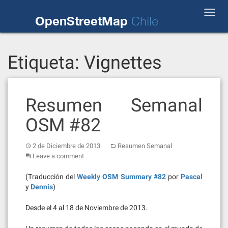
Skip
Toggl
to
OpenStreetMap
Chile
navig
content
Etiqueta:
Vignettes
Resumen Semanal
OSM #82
2 de Diciembre de 2013
Resumen Semanal
Leave a comment
(Traducción del
Weekly OSM Summary #82
por
Pascal
y
Dennis
)
Desde el 4 al 18 de Noviembre de 2013.