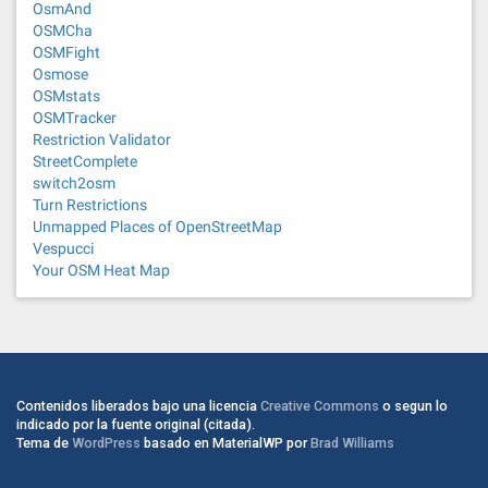
OsmAnd
OSMCha
OSMFight
Osmose
OSMstats
OSMTracker
Restriction Validator
StreetComplete
switch2osm
Turn Restrictions
Unmapped Places of OpenStreetMap
Vespucci
Your OSM Heat Map
Contenidos liberados bajo una licencia
Creative Commons
o segun lo
indicado por la fuente original (citada).
Tema de
WordPress
basado en MaterialWP por
Brad Williams