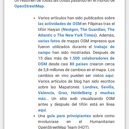
Un resumen de todas las cosas pasando en el mundo de
OpenStreetMap
.
Varios artículos han sido publicados sobre
las actividades de OSM
en Filipinas tras el
tifón Haiyan (
Nextgov
,
The Guardian
,
The
Atlantic
o
The New York Times
). Además,
varias fotos
de mapas OSM impresos que
fueron utilizados durante el
trabajo de
campo
han sido mostradas. Después de
15 días más de
1.500 colaboradores de
OSM
desde casi
80 países
crearon cerca
de 3,8 millones de cambios en el mapa. Los
cambios en vivo pueden ser vistos
aquí
.
Varios artículos de blog han sido escritos
sobre las Mapatones:
Londres
,
Sevilla
,
Valencia
,
Graz
,
Heidelberg
y
muchas
más
… Un sitio web visualizando OSM
antes y después del tifón está en línea
aquí
.
Una
guía para principiantes
sobre como
involucrase en el Humanitarian
OpenStreetMap Team (HOT).