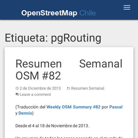
Skip
Toggl
to
OpenStreetMap
Chile
navig
content
Etiqueta:
pgRouting
Resumen Semanal
OSM #82
2 de Diciembre de 2013
Resumen Semanal
Leave a comment
(Traducción del
Weekly OSM Summary #82
por
Pascal
y
Dennis
)
Desde el 4 al 18 de Noviembre de 2013.