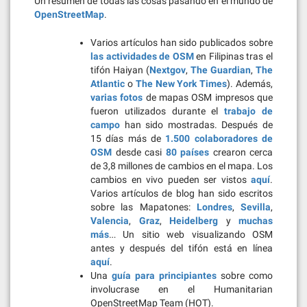
Un resumen de todas las cosas pasando en el mundo de
OpenStreetMap
.
Varios artículos han sido publicados sobre
las actividades de OSM
en Filipinas tras el
tifón Haiyan (
Nextgov
,
The Guardian
,
The
Atlantic
o
The New York Times
). Además,
varias fotos
de mapas OSM impresos que
fueron utilizados durante el
trabajo de
campo
han sido mostradas. Después de
15 días más de
1.500 colaboradores de
OSM
desde casi
80 países
crearon cerca
de 3,8 millones de cambios en el mapa. Los
cambios en vivo pueden ser vistos
aquí
.
Varios artículos de blog han sido escritos
sobre las Mapatones:
Londres
,
Sevilla
,
Valencia
,
Graz
,
Heidelberg
y
muchas
más
… Un sitio web visualizando OSM
antes y después del tifón está en línea
aquí
.
Una
guía para principiantes
sobre como
involucrase en el Humanitarian
OpenStreetMap Team (HOT).