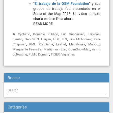
“
El trabajo de la OSM Foundation
” y sus
grupos de trabajo fue presentado en el
State of the Map 2013. Un vídeo de esta
charla está en línea ahora.
READ MORE
,
,
,
,
Cyclistic
Dominio Público
Eric Gundersen
Filipinas
,
,
,
,
,
,
garmin
GeoJSON
Haiyan
HOT
ITG
Jim McAndrew
Kate
,
,
,
,
,
,
Chapman
KML
KortGame
Leaflet
Mapatones
Mapbox
,
,
,
,
Marguerite Feenstra
Martijn van Exel
OpenSnowMap
osmf
,
,
,
pgRouting
Public Domain
TIGER
Vignettes
Buscar
Search
Categorías