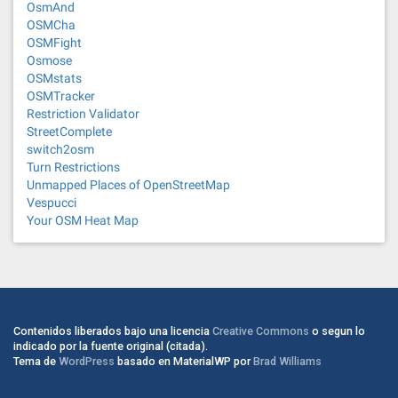
OsmAnd
OSMCha
OSMFight
Osmose
OSMstats
OSMTracker
Restriction Validator
StreetComplete
switch2osm
Turn Restrictions
Unmapped Places of OpenStreetMap
Vespucci
Your OSM Heat Map
Contenidos liberados bajo una licencia
Creative Commons
o segun lo
indicado por la fuente original (citada).
Tema de
WordPress
basado en MaterialWP por
Brad Williams