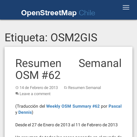
Skip
Toggl
to
OpenStreetMap
Chile
navig
content
Etiqueta:
OSM2GIS
Resumen Semanal
OSM #62
14 de Febrero de 2013
Resumen Semanal
Leave a comment
(Traducción del
Weekly OSM Summary #62
por
Pascal
y
Dennis
)
Desde el 27 de Enero de 2013 al 11 de Febrero de 2013