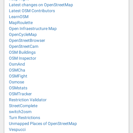
Latest changes on OpenStreetMap
Latest OSM Contributors
LearnOSM
MapRoulette
Open Infraestructure Map
OpenCycleMap
OpenStreetBrowser
OpenStreetCam
OSM Buildings
OSM Inspector
OsmAnd
OSMCha
OSMFight
Osmose
OSMstats
OSMTracker
Restriction Validator
StreetComplete
switch2osm
Turn Restrictions
Unmapped Places of OpenStreetMap
Vespucci