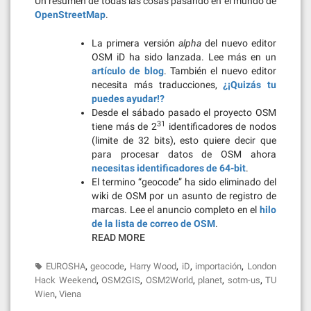
Un resumen de todas las cosas pasando en el mundo de
OpenStreetMap
.
La primera versión
alpha
del nuevo editor
OSM iD ha sido lanzada. Lee más en un
artículo de blog
. También el nuevo editor
necesita más traducciones,
¿¡Quizás tu
puedes ayudar!?
Desde el sábado pasado el proyecto OSM
31
tiene más de 2
identificadores de nodos
(limite de 32 bits), esto quiere decir que
para procesar datos de OSM ahora
necesitas identificadores de 64-bit
.
El termino “geocode” ha sido eliminado del
wiki de OSM por un asunto de registro de
marcas. Lee el anuncio completo en el
hilo
de la lista de correo de OSM
.
READ MORE
,
,
,
,
,
EUROSHA
geocode
Harry Wood
iD
importación
London
,
,
,
,
,
Hack Weekend
OSM2GIS
OSM2World
planet
sotm-us
TU
,
Wien
Viena