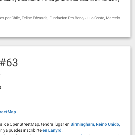
,
,
,
,
les por Chile
Felipe Edwards
Fundacion Pro Bono
Julio Costa
Marcelo
 #63
t
)
reetMap
.
bal de OpenStreetMap, tendra lugar en
Birmingham, Reino Unido,
ar, ya puedes inscribirte
en Lanyrd
.