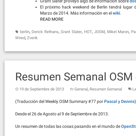
Grant Slater proveyó algo de información sobre
dos
El próximo hack weekend de Berlin tendrá lugar 
Marzo de 2014. Más información en el
wiki
.
READ MORE
,
,
,
,
,
,
berlin
Derick Rethans
Grant Slater
HOT
JOSM
Mikel Maron
Pa
,
Wired
Zverik
Resumen Semanal OSM
,
19 de Septiembre de 2013
General
Resumen Semanal
L
(Traducción del Weekly OSM Summary #77 por
Pascal
y
Dennis
)
Desde el 26 de Agosto al 9 de Septiembre de 2013.
Un resumen de todas las cosas pasando en el mundo de
OpenSt