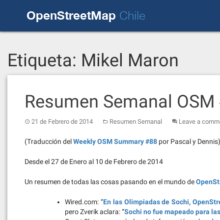
Skip
OpenStreetMap
to
Chile
content
Etiqueta:
Mikel Maron
Resumen Semanal OSM
21 de Febrero de 2014
Resumen Semanal
Leave a comm
(Traducción del
Weekly OSM Summary #88
por Pascal y Dennis
Desde el 27 de Enero al 10 de Febrero de 2014
Un resumen de todas las cosas pasando en el mundo de
OpenSt
Wired.com: “
En las Olimpiadas de Sochi, OpenSt
pero Zverik aclara: “
Sochi no fue mapeado para la