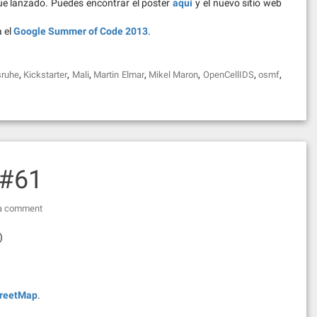
ue lanzado. Puedes encontrar el poster
aquí
y el nuevo sitio web
 el
Google Summer of Code 2013
.
,
,
,
,
,
,
,
sruhe
Kickstarter
Mali
Martin Elmar
Mikel Maron
OpenCellIDS
osmf
 #61
a comment
)
reetMap
.