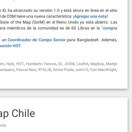
iD, ha alcanzado su versión 1.0 y está ahora en linea en el sitio
l de OSM tiene una nueva característica:
¡Agregar una nota!
tate of the Map (SotM) en el Reino Unido ya está abierto. Las
a para miembros de la comunidad es de 60 Libras en la
“compra
o un
Coordinador de Campo Senior
para Bangladesh. Además,
ivación HOT
.
,
,
,
,
,
,
,
,
amm
Haiti
HOT
Humberto Yances
iD
JOSM
Leaflet
Mapbox
Martijn
,
,
,
,
,
,
enlayers
Pascal Neis
RTKLIB
Simon Poole
sotm13
Tom MacWright
p Chile
nts