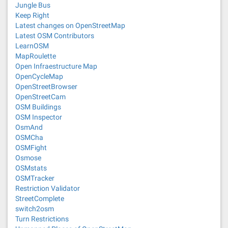
Jungle Bus
Keep Right
Latest changes on OpenStreetMap
Latest OSM Contributors
LearnOSM
MapRoulette
Open Infraestructure Map
OpenCycleMap
OpenStreetBrowser
OpenStreetCam
OSM Buildings
OSM Inspector
OsmAnd
OSMCha
OSMFight
Osmose
OSMstats
OSMTracker
Restriction Validator
StreetComplete
switch2osm
Turn Restrictions