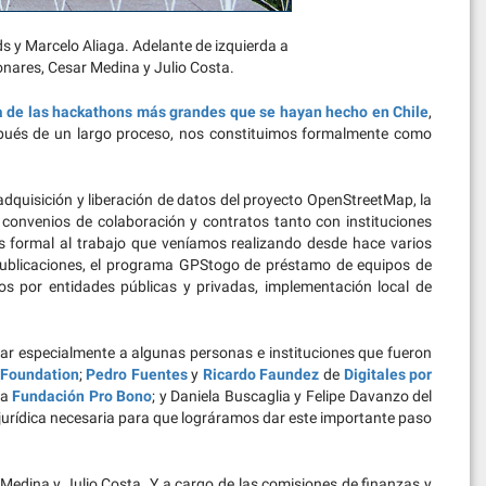
s y Marcelo Aliaga. Adelante de izquierda a
nares, Cesar Medina y Julio Costa.
 de las hackathons más grandes que se hayan hecho en Chile
,
espués de un largo proceso, nos constituimos formalmente como
dquisición y liberación de datos del proyecto OpenStreetMap, la
r convenios de colaboración y contratos tanto con instituciones
s formal al trabajo que veníamos realizando desde hace varios
 publicaciones, el programa GPStogo de préstamo de equipos de
s por entidades públicas y privadas, implementación local de
ar especialmente a algunas personas e instituciones que fueron
Foundation
;
Pedro Fuentes
y
Ricardo Faundez
de
Digitales por
la
Fundación Pro Bono
; y Daniela Buscaglia y Felipe Davanzo del
 jurídica necesaria para que lográramos dar este importante paso
 Medina y Julio Costa. Y a cargo de las comisiones de finanzas y