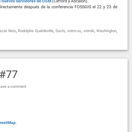
 nuevos servidores de OSM
(Clifford y Ascalon).
directamente después de la conferencia FOSSGIS el 22 y 23 de
,
,
,
,
,
,
scal Neis
Rodolphe Quiédeville
Sochi
sotm-us
svimik
Washington
 #77
eave a comment
reetMap
.