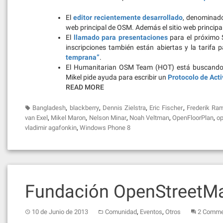
El
editor recientemente desarrollado
, denominado 
web principal de OSM. Además el sitio web principa
El
llamado para presentaciones
para el próximo S
inscripciones también están abiertas y la tarif
temprana”
.
El Humanitarian OSM Team (HOT) está buscand
Mikel pide ayuda para escribir un
Protocolo de Act
READ MORE
,
,
,
,
Bangladesh
blackberry
Dennis Zielstra
Eric Fischer
Frederik R
,
,
,
,
,
van Exel
Mikel Maron
Nelson Minar
Noah Veltman
OpenFloorPlan
op
,
vladimir agafonkin
Windows Phone 8
Fundación OpenStreetMa
,
,
10 de Junio de 2013
Comunidad
Eventos
Otros
2 Comme