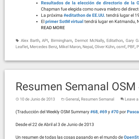
Resultados de la elección de directorio de la
Chapman fue elegida como nueva miebro del director
La próxima
#editathon de EE.UU.
tendrá lugar el 1
El
primer SotM virtual
tendrá lugar en Katmandu, N
READ MORE
,
,
,
,
,
Alex Barth
API
Birmingham
Dermot McNally
Editathon
Gary G
,
,
,
,
,
,
,
Leaflet
Mercedes Benz
Mikel Maron
Nepal
Oliver Kühn
osmf
PBF
P
Resumen Semanal OSM #
,
10 de Junio de 2013
General
Resumen Semanal
Leave 
(Traducción del Weekly OSM Summary
#68
,
#69
y
#70
por
Pasca
Desde el 22 de Abril al 3 de Junio de 2013
Un resumen de todas las cosas pasando en el mundo de
OpenSt