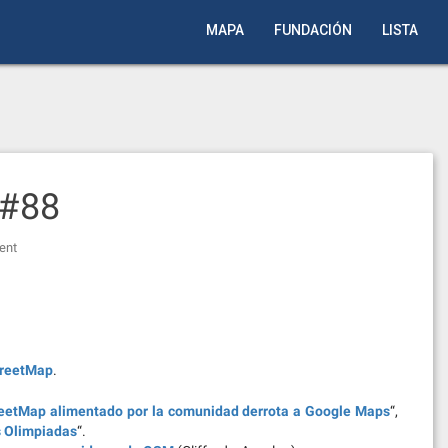
MAPA
FUNDACIÓN
LISTA
 #88
ent
)
reetMap
.
reetMap alimentado por la comunidad derrota a Google Maps
“,
s Olimpiadas
“.