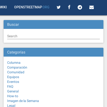
WIKI
OPENSTREETMAP
.ORG
Buscar
Search
Categorías
Columna
Comparación
Comunidad
Equipos
Eventos
FAQ
General
How-to
Imagen de la Semana
Legal