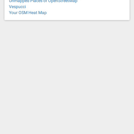
Unmapped Places of OpenStreetMap
Vespucci
Your OSM Heat Map