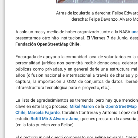
Atras de izquierda a derecha: Felipe Edward
derecha: Felipe Davanzo, Alvaro Mo
A solo un mes y medio de haber organizado junto a la NASA
una
presentamos otro hito institucional. El Viernes 7 de Junio, d
Fundación OpenStreetMap Chile
.
Encargada de apoyar a la comunidad local de voluntarios en la a
personalidad jurídica nos permitirá recibir donaciones, celebra
públicas como privadas, y en general darle una estructura má
años (difusión nacional e internacional a través de charlas y
captura, la importación a OSM de conjuntos de datos liberado
infraestructura tecnológica para el proyecto, etc.).
La lista de agradecimientos es tremenda, pero hay que mencion
clave en este largo proceso,
Mikel Maron
de la
OpenStreetMap 
Chile
;
Marcela Fajardo
, Carolina Contreras y Antonio López de 
estudio
Bofill Mir & Alvarez Jana
, quienes prestaron la asesoría
(en la foto pueden ver a Felipe).
El directorio inicial quedó compuesto por Felipe Edwards, Cesar