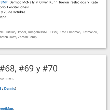
 OSMF
: Dermot McNally y Oliver Kühn fueron reelegidos y Kate
io ¡Felicitaciones!
9 y 20 de Octubre.
epal.
,
,
,
,
,
,
,
ale
GitHub
ikonor
ImageInOSM
JOSM
Kate Chapman
Katmandu
,
,
hoton
sotm
Zaatari Camp
68, #69 y #70
a comment
l
y
Dennis
)
reetMap
.