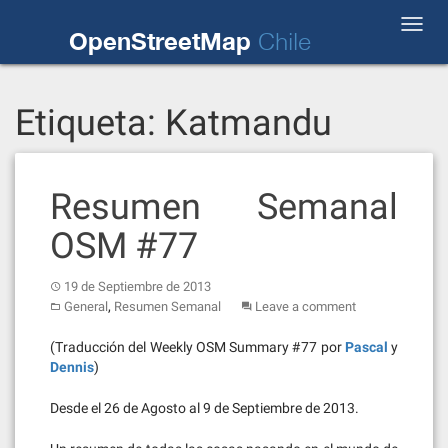
Skip
Toggl
to
OpenStreetMap
Chile
navig
content
Etiqueta:
Katmandu
Resumen Semanal
OSM #77
19 de Septiembre de 2013
,
General
Resumen Semanal
Leave a comment
(Traducción del Weekly OSM Summary #77 por
Pascal
y
Dennis
)
Desde el 26 de Agosto al 9 de Septiembre de 2013.