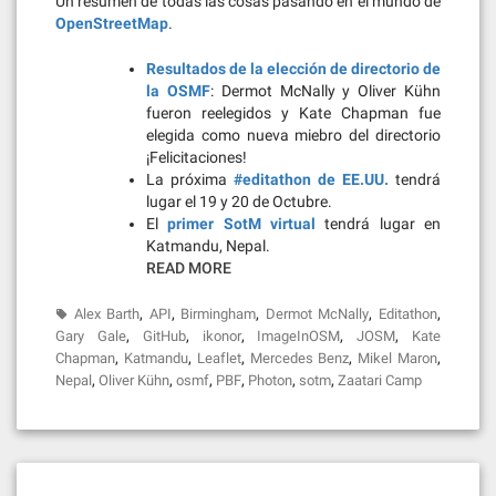
Un resumen de todas las cosas pasando en el mundo de
OpenStreetMap
.
Resultados de la elección de directorio de
la OSMF
: Dermot McNally y Oliver Kühn
fueron reelegidos y Kate Chapman fue
elegida como nueva miebro del directorio
¡Felicitaciones!
La próxima
#editathon de EE.UU.
tendrá
lugar el 19 y 20 de Octubre.
El
primer SotM virtual
tendrá lugar en
Katmandu, Nepal.
READ MORE
,
,
,
,
,
Alex Barth
API
Birmingham
Dermot McNally
Editathon
,
,
,
,
,
Gary Gale
GitHub
ikonor
ImageInOSM
JOSM
Kate
,
,
,
,
,
Chapman
Katmandu
Leaflet
Mercedes Benz
Mikel Maron
,
,
,
,
,
,
Nepal
Oliver Kühn
osmf
PBF
Photon
sotm
Zaatari Camp