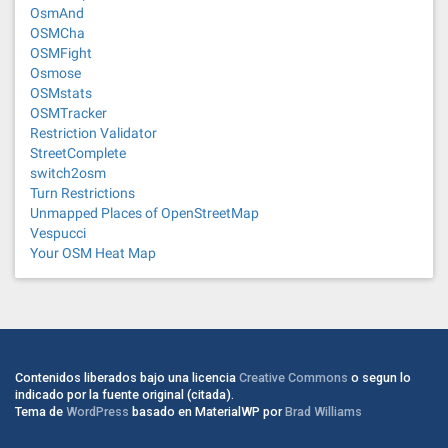
OsmAnd
OSMCha
OSMFight
Osmose
OSMstats
OSMTracker
Restriction Validator
StreetComplete
switch2osm
Turn Restrictions
Unmapped Places of OpenStreetMap
Vespucci
Your OSM Heat Map
Contenidos liberados bajo una licencia
Creative Commons
o segun lo
indicado por la fuente original (citada).
Tema de
WordPress
basado en MaterialWP por
Brad Williams