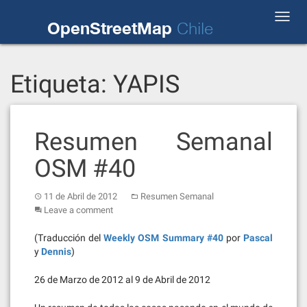
Skip
Toggl
to
OpenStreetMap
Chile
navig
content
Etiqueta:
YAPIS
Resumen Semanal
OSM #40
11 de Abril de 2012
Resumen Semanal
Leave a comment
(Traducción del
Weekly OSM Summary #40
por
Pascal
y
Dennis
)
26 de Marzo de 2012 al 9 de Abril de 2012