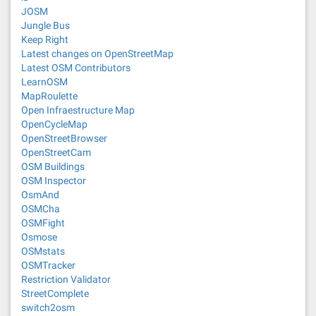
JOSM
Jungle Bus
Keep Right
Latest changes on OpenStreetMap
Latest OSM Contributors
LearnOSM
MapRoulette
Open Infraestructure Map
OpenCycleMap
OpenStreetBrowser
OpenStreetCam
OSM Buildings
OSM Inspector
OsmAnd
OSMCha
OSMFight
Osmose
OSMstats
OSMTracker
Restriction Validator
StreetComplete
switch2osm