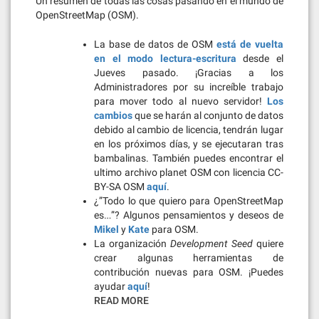
Un resumen de todas las cosas pasando en el mundo de
OpenStreetMap (OSM).
La base de datos de OSM
está de vuelta
en el modo lectura-escritura
desde el
Jueves pasado. ¡Gracias a los
Administradores por su increíble trabajo
para mover todo al nuevo servidor!
Los
cambios
que se harán al conjunto de datos
debido al cambio de licencia, tendrán lugar
en los próximos días, y se ejecutaran tras
bambalinas. También puedes encontrar el
ultimo archivo planet OSM con licencia CC-
BY-SA OSM
aquí
.
¿”Todo lo que quiero para OpenStreetMap
es…”? Algunos pensamientos y deseos de
Mikel
y
Kate
para OSM.
La organización
Development Seed
quiere
crear algunas herramientas de
contribución nuevas para OSM. ¡Puedes
ayudar
aquí
!
READ MORE