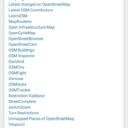
Latest changes on OpenStreetMap
Latest OSM Contributors
LearnOSM
MapRoulette
Open Infraestructure Map
OpenCycleMap
OpenStreetBrowser
OpenStreetCam
OSM Buildings
OSM Inspector
OsmAnd
OSMCha
OSMFight
Osmose
OSMstats
OSMTracker
Restriction Validator
StreetComplete
switch2osm
Turn Restrictions
Unmapped Places of OpenStreetMap
Vespucci