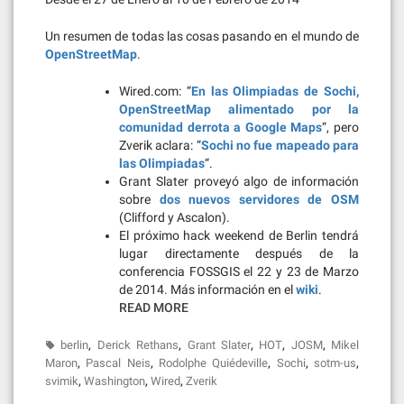
Un resumen de todas las cosas pasando en el mundo de
OpenStreetMap
.
Wired.com: “
En las Olimpiadas de Sochi,
OpenStreetMap alimentado por la
comunidad derrota a Google Maps
“, pero
Zverik aclara: “
Sochi no fue mapeado para
las Olimpiadas
“.
Grant Slater proveyó algo de información
sobre
dos nuevos servidores de OSM
(Clifford y Ascalon).
El próximo hack weekend de Berlin tendrá
lugar directamente después de la
conferencia FOSSGIS el 22 y 23 de Marzo
de 2014. Más información en el
wiki
.
READ MORE
,
,
,
,
,
berlin
Derick Rethans
Grant Slater
HOT
JOSM
Mikel
,
,
,
,
,
Maron
Pascal Neis
Rodolphe Quiédeville
Sochi
sotm-us
,
,
,
svimik
Washington
Wired
Zverik