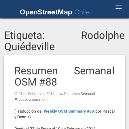
Skip
Toggl
to
OpenStreetMap
Chile
navig
content
Etiqueta:
Rodolphe
Quiédeville
Resumen Semanal
OSM #88
21 de Febrero de 2014
Resumen Semanal
Leave a comment
(Traducción del
Weekly OSM Summary #88
por Pascal
y Dennis)
Desde el 27 de Enero al 10 de Febrero de 2014