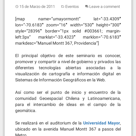
15 de Marzo de 2011
Eventos
Leave a comment
[map name=”umayormontt” lat=”-33.4309″
lon=”-70.6183″ zoom=”16″ width=”530″ height=”300″
style=”28396″ border=”1px solid #003661; margin-
left:3px” marklat=”-33.4323″ marklon=”-70.6183″
markdesc=”Manuel Montt 367, Providencia”]
El principal objetivo de este seminario es conocer,
promover y compartir a nivel de gobierno y privados las
diferentes tecnologías abiertas asociadas a la
visualización de cartografía e información digital en
Sistemas de Información Geográficos en la Web.
Así como ser el punto de inicio y encuentro de la
comunidad Geoespacial Chilena y Latinoamericana,
para el intercambio de ideas en el campo de la
geomática.
Se realizará en el auditorium de la
Universidad Mayor
,
ubicado en la avenida Manuel Montt 367 a pasos del
Metro.