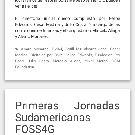
lográramos dar este importante paso (en la foto pueden
ver a Felipe).
El directorio inicial quedó compuesto por Felipe
Edwards, Cesar Medina y Julio Costa. Y a cargo de las
comisiones de finanzas y ética quedaron Marcelo Aliaga
y Alvaro Monares.
,
,
,
Alvaro Monares
BMAJ
Bofill Mir Alvarez Jana
Cesar
,
,
,
Medina
Digitales por Chile
Felipe Edwards
Fundacion Pro
,
,
,
,
Bono
Julio Costa
Marcelo Aliaga
Mikel Maron
OSM
Foundation
Primeras Jornadas
Sudamericanas
FOSS4G