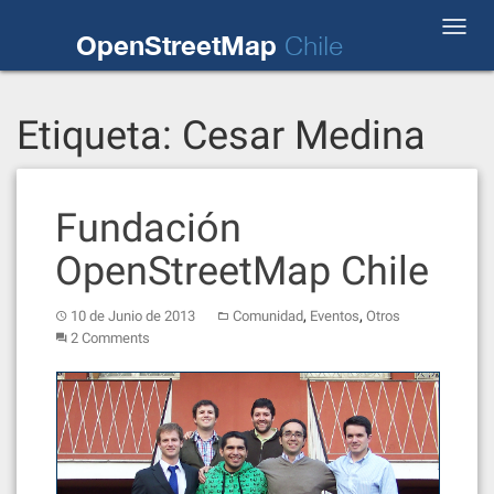
Skip
Toggl
to
OpenStreetMap
Chile
navig
content
Etiqueta:
Cesar Medina
Fundación
OpenStreetMap Chile
,
,
10 de Junio de 2013
Comunidad
Eventos
Otros
2 Comments