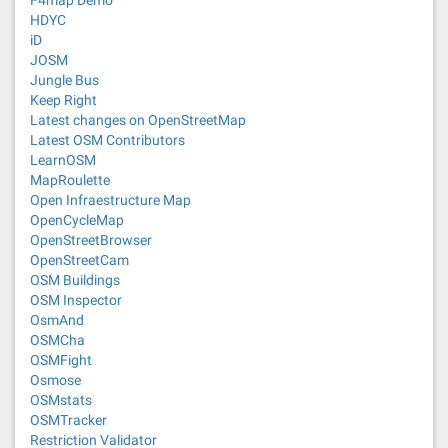
F4map Demo
HDYC
iD
JOSM
Jungle Bus
Keep Right
Latest changes on OpenStreetMap
Latest OSM Contributors
LearnOSM
MapRoulette
Open Infraestructure Map
OpenCycleMap
OpenStreetBrowser
OpenStreetCam
OSM Buildings
OSM Inspector
OsmAnd
OSMCha
OSMFight
Osmose
OSMstats
OSMTracker
Restriction Validator