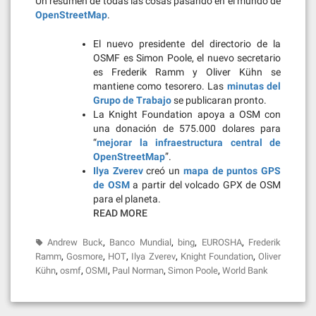
Un resumen de todas las cosas pasando en el mundo de
OpenStreetMap
.
El nuevo presidente del directorio de la
OSMF es Simon Poole, el nuevo secretario
es Frederik Ramm y Oliver Kühn se
mantiene como tesorero. Las
minutas del
Grupo de Trabajo
se publicaran pronto.
La Knight Foundation apoya a OSM con
una donación de 575.000 dolares para
“
mejorar la infraestructura central de
OpenStreetMap
”.
Ilya Zverev
creó un
mapa de puntos GPS
de OSM
a partir del volcado GPX de OSM
para el planeta.
READ MORE
,
,
,
,
Andrew Buck
Banco Mundial
bing
EUROSHA
Frederik
,
,
,
,
,
Ramm
Gosmore
HOT
Ilya Zverev
Knight Foundation
Oliver
,
,
,
,
,
Kühn
osmf
OSMI
Paul Norman
Simon Poole
World Bank