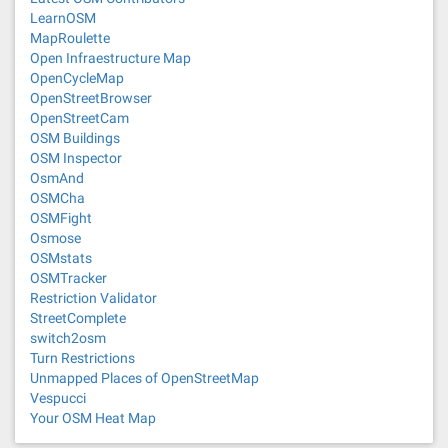
LearnOSM
MapRoulette
Open Infraestructure Map
OpenCycleMap
OpenStreetBrowser
OpenStreetCam
OSM Buildings
OSM Inspector
OsmAnd
OSMCha
OSMFight
Osmose
OSMstats
OSMTracker
Restriction Validator
StreetComplete
switch2osm
Turn Restrictions
Unmapped Places of OpenStreetMap
Vespucci
Your OSM Heat Map