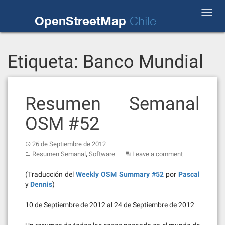
Skip
Toggl
to
OpenStreetMap
Chile
navig
content
Etiqueta:
Banco Mundial
Resumen Semanal
OSM #52
26 de Septiembre de 2012
,
Resumen Semanal
Software
Leave a comment
(Traducción del
Weekly OSM Summary #52
por
Pascal
y
Dennis
)
10 de Septiembre de 2012 al 24 de Septiembre de 2012