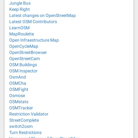
Jungle Bus
Keep Right
Latest changes on OpenStreetMap
Latest OSM Contributors
LearnOSM
MapRoulette
Open Infraestructure Map
OpenCycleMap
OpenStreetBrowser
OpenStreetCam
OSM Buildings
OSM Inspector
OsmAnd
OSMCha
OSMFight
Osmose
OSMstats
OSMTracker
Restriction Validator
StreetComplete
switch2osm
Turn Restrictions