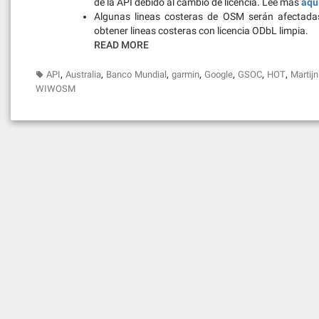
de la API debido al cambio de licencia. Lee más
aqu
Algunas lineas costeras de OSM serán afectada
obtener lineas costeras con licencia ODbL limpia.
READ MORE
,
,
,
,
,
,
,
API
Australia
Banco Mundial
garmin
Google
GSOC
HOT
Martijn
WIWOSM