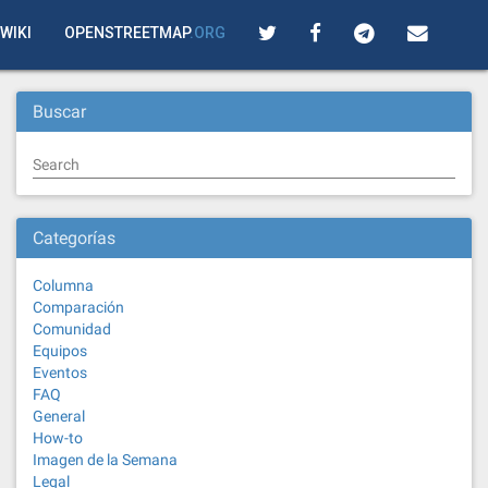
WIKI
OPENSTREETMAP
.ORG
Buscar
Search
Categorías
Columna
Comparación
Comunidad
Equipos
Eventos
FAQ
General
How-to
Imagen de la Semana
Legal