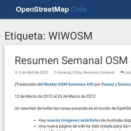
Skip
OpenStreetMap
to
Chile
content
Etiqueta:
WIWOSM
Resumen Semanal OSM
,
,
3 de Abril de 2012
General
Otros
Resumen Semanal
Lea
(Traducción del
Weekly OSM Summary #39
por
Pascal
y
Dennis
12 de Marzo de 2012 al 26 de Marzo de 2012
Un resumen de todas las cosas pasando en el mundo de OpenS
Hay
nuevas imágenes satelitales
de Australia disp
Una nueva página de wiki ha sido creada para dar