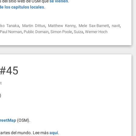
as del sitio web de OSM que
se vienen
.
e los capítulos locales
.
,
,
,
,
,
iko Tanaka
Martin Dittus
Matthew Kenny
Mele Sax-Barnett
navit
,
,
,
,
Paul Norman
Public Domain
Simon Poole
Suiza
Werner Hoch
 #45
t
)
reetMap
(OSM).
partes del mundo. Lee más
aquí
.