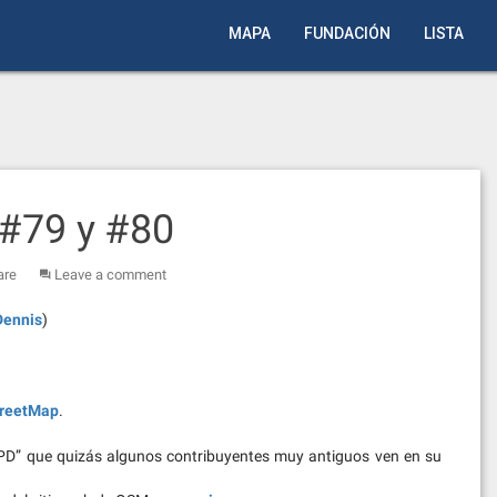
MAPA
FUNDACIÓN
LISTA
#79 y #80
are
Leave a comment
Dennis
)
reetMap
.
a PD” que quizás algunos contribuyentes muy antiguos ven en su