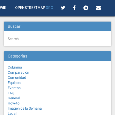
WIKI
OPENSTREETMAP
.ORG
Buscar
Search
Categorías
Columna
Comparación
Comunidad
Equipos
Eventos
FAQ
General
How-to
Imagen de la Semana
Legal