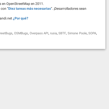
as en OpenStreetMap en 2011.
 con “
Diez tareas más necesarias
“. ¡Desarrolladores sean
gandi.net
¿Por qué?
,
,
,
,
,
,
,
reetBugs
OSMBugs
Overpass API
rusia
SBTF
Simone Poole
SOPA