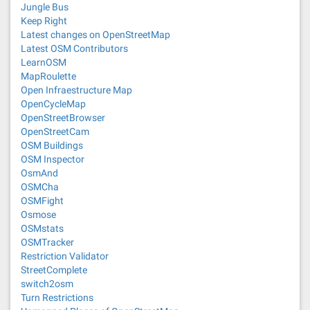
Jungle Bus
Keep Right
Latest changes on OpenStreetMap
Latest OSM Contributors
LearnOSM
MapRoulette
Open Infraestructure Map
OpenCycleMap
OpenStreetBrowser
OpenStreetCam
OSM Buildings
OSM Inspector
OsmAnd
OSMCha
OSMFight
Osmose
OSMstats
OSMTracker
Restriction Validator
StreetComplete
switch2osm
Turn Restrictions