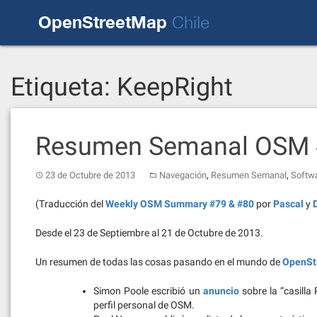
Skip
OpenStreetMap
to
Chile
content
Etiqueta:
KeepRight
Resumen Semanal OSM 
,
,
23 de Octubre de 2013
Navegación
Resumen Semanal
Softw
(Traducción del
Weekly OSM Summary #79 & #80
por
Pascal
y
Desde el 23 de Septiembre al 21 de Octubre de 2013.
Un resumen de todas las cosas pasando en el mundo de
OpenSt
Simon Poole escribió un
anuncio
sobre la “casill
perfil personal de OSM.