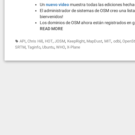
Un
nuevo video
muestra todas las ediciones hech
El administrador de sistemas de OSM creo una lista
bienvenidos!
Los dominios de OSM ahora están registrados en 
READ MORE
,
,
,
,
,
,
,
,
API
Chris Hill
HOT
JOSM
KeepRight
MapDust
MIT
odbl
OpenSt
,
,
,
,
SRTM
Taginfo
Ubuntu
WHO
X-Plane