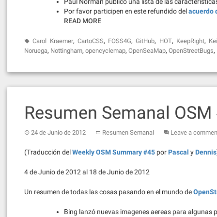
Paul Norman publicó una lista de las característic
Por favor participen en este refundido del
acuerdo d
READ MORE
,
,
,
,
,
,
Carol Kraemer
CartoCSS
FOSS4G
GitHub
HOT
KeepRight
Ke
,
,
,
,
,
Noruega
Nottingham
opencyclemap
OpenSeaMap
OpenStreetBugs
Resumen Semanal OSM
24 de Junio de 2012
Resumen Semanal
Leave a commen
(Traducción del
Weekly OSM Summary #45
por
Pascal
y
Dennis
4 de Junio de 2012 al 18 de Junio de 2012
Un resumen de todas las cosas pasando en el mundo de
OpenSt
Bing lanzó nuevas imagenes aereas para algunas 