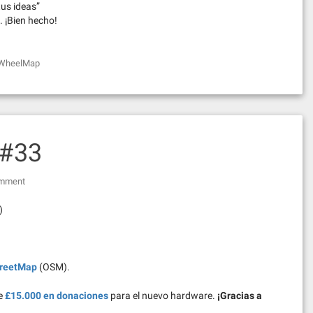
us ideas”
. ¡Bien hecho!
WheelMap
 #33
omment
)
reetMap
(OSM).
de
£15.000 en donaciones
para el nuevo hardware.
¡Gracias a