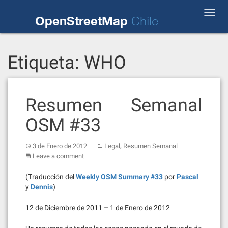
Skip
Toggl
to
OpenStreetMap
Chile
navig
content
Etiqueta:
WHO
Resumen Semanal
OSM #33
,
3 de Enero de 2012
Legal
Resumen Semanal
Leave a comment
(Traducción del
Weekly OSM Summary #33
por
Pascal
y
Dennis
)
12 de Diciembre de 2011 – 1 de Enero de 2012