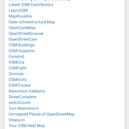
Latest OSM Contributors
LearnOSM
MapRoulette
Open Infraestructure Map
OpenCycleMap
OpenStreetBrowser
OpenStreetCam
OSM Buildings
OSM Inspector
OsmAnd
OSMCha
OSMFight
Osmose
OSMstats
OSMTracker
Restriction Validator
StreetComplete
switch2osm
Turn Restrictions
Unmapped Places of OpenStreetMap
Vespucci
Your OSM Heat Map