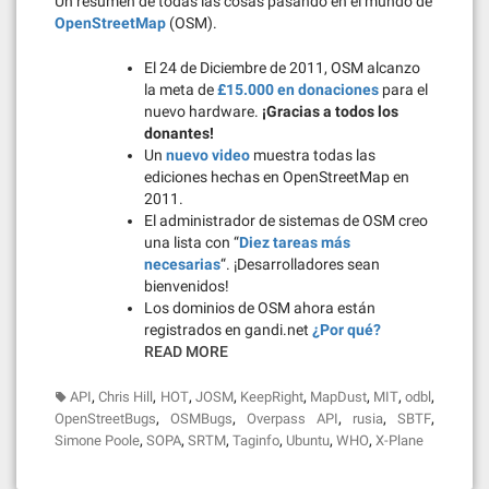
Un resumen de todas las cosas pasando en el mundo de
OpenStreetMap
(OSM).
El 24 de Diciembre de 2011, OSM alcanzo
la meta de
£15.000 en donaciones
para el
nuevo hardware.
¡Gracias a todos los
donantes!
Un
nuevo video
muestra todas las
ediciones hechas en OpenStreetMap en
2011.
El administrador de sistemas de OSM creo
una lista con “
Diez tareas más
necesarias
“. ¡Desarrolladores sean
bienvenidos!
Los dominios de OSM ahora están
registrados en gandi.net
¿Por qué?
READ MORE
,
,
,
,
,
,
,
,
API
Chris Hill
HOT
JOSM
KeepRight
MapDust
MIT
odbl
,
,
,
,
,
OpenStreetBugs
OSMBugs
Overpass API
rusia
SBTF
,
,
,
,
,
,
Simone Poole
SOPA
SRTM
Taginfo
Ubuntu
WHO
X-Plane