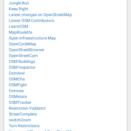
Jungle Bus
Keep Right
Latest changes on OpenStreetMap
Latest OSM Contributors
LearnOSM
MapRoulette
Open Infraestructure Map
OpenCycleMap
OpenStreetBrowser
OpenStreetCam
OSM Buildings
OSM Inspector
OsmAnd
OSMCha
OSMFight
Osmose
OSMstats
OSMTracker
Restriction Validator
StreetComplete
switch2osm
Turn Restrictions