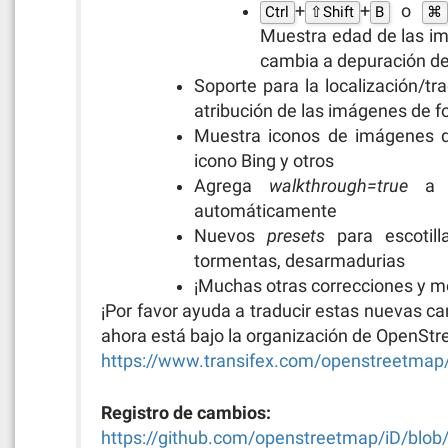
+
+
o
Ctrl
⇧Shift
B
⌘
Muestra edad de las im
cambia a depuración de
Soporte para la localización/tr
atribución de las imágenes de f
Muestra iconos de imágenes 
icono Bing y otros
Agrega
walkthrough=true
a l
automáticamente
Nuevos
presets
para escotill
tormentas, desarmadurias
¡Muchas otras correcciones y m
¡Por favor ayuda a traducir estas nuevas car
ahora está bajo la organización de OpenSt
https://www.transifex.com/openstreetmap/
Registro de cambios:
https://github.com/openstreetmap/iD/b