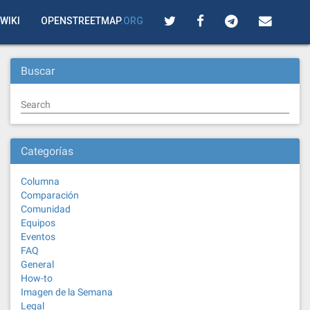
WIKI
OPENSTREETMAP
.ORG
Buscar
Search
Categorías
Columna
Comparación
Comunidad
Equipos
Eventos
FAQ
General
How-to
Imagen de la Semana
Legal