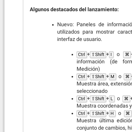
Algunos destacados del lanzamiento:
Nuevo: Paneles de informaci
utilizados para mostrar carac
interfaz de usuario.
+
+
o
Ctrl
⇧Shift
I
⌘
información (de for
Medición)
+
+
o
Ctrl
⇧Shift
M
⌘
Muestra área, extensión,
seleccionado
+
+
o
Ctrl
⇧Shift
L
⌘
Muestra coordenadas y 
+
+
o
Ctrl
⇧Shift
H
⌘
Muestra última edició
conjunto de cambios, his