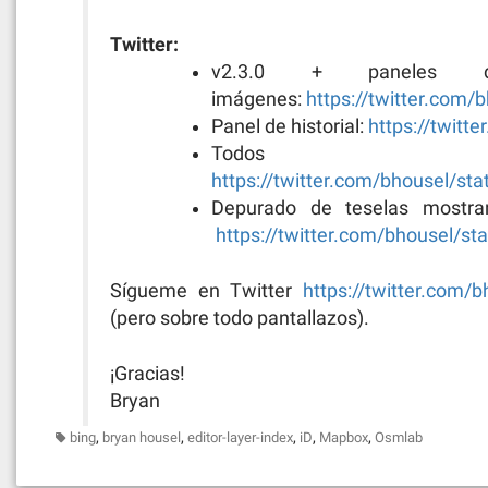
Twitter:
v2.3.0 + paneles 
imágenes:
https://twitter.com
Panel de historial:
https://twit
Todos l
https://twitter.com/bhousel/s
Depurado de teselas mostra
https://twitter.com/bhousel/
Sígueme en Twitter
https://twitter.com/b
(pero sobre todo pantallazos).
¡Gracias!
Bryan
,
,
,
,
,
bing
bryan housel
editor-layer-index
iD
Mapbox
Osmlab