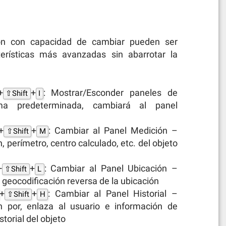
ón con capacidad de cambiar pueden ser
terísticas más avanzadas sin abarrotar la
+
+
: Mostrar/Esconder paneles de
⇧Shift
I
ma predeterminada, cambiará al panel
+
+
: Cambiar al Panel Medición –
⇧Shift
M
 perímetro, centro calculado, etc. del objeto
+
+
: Cambiar al Panel Ubicación –
⇧Shift
L
geocodificación reversa de la ubicación
+
+
: Cambiar al Panel Historial –
⇧Shift
H
n por, enlaza al usuario e información de
torial del objeto