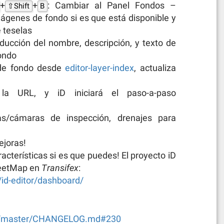
+
+
: Cambiar al Panel Fondos –
⇧Shift
B
ágenes de fondo si es que está disponible y
 teselas
aducción del nombre, descripción, y texto de
ondo
de fondo desde
editor-layer-index
, actualiza
a URL, y iD iniciará el paso-a-paso
as/cámaras de inspección, drenajes para
ejoras!
acterísticas si es que puedes! El proyecto iD
reetMap en
Transifex
:
id-editor/dashboard/
lob/master/CHANGELOG.md#230