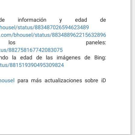
de información y edad de
/bhousel/status/883487026594623489
ter.com/bhousel/status/883488962215632896
os paneles:
tatus/882758167742083075
ndo la edad de las imágenes de Bing:
status/881519390495309824
housel
para más actualizaciones sobre iD