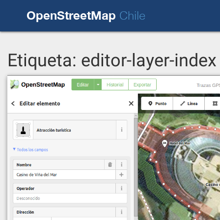
Skip
OpenStreetMap
to
Chile
content
Etiqueta:
editor-layer-index