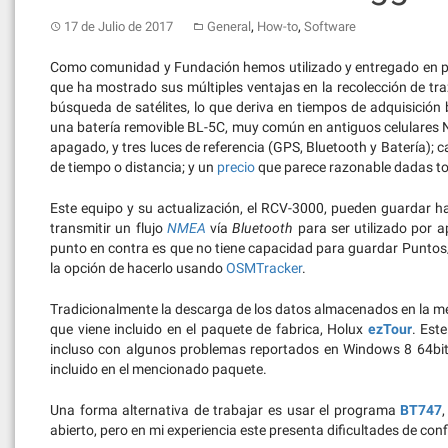
,
,
17 de Julio de 2017
General
How-to
Software
Como comunidad y Fundación hemos utilizado y entregado en 
que ha mostrado sus múltiples ventajas en la recolección de tr
búsqueda de satélites, lo que deriva en tiempos de adquisición
una batería removible BL-5C, muy común en antiguos celulares No
apagado, y tres luces de referencia (GPS, Bluetooth y Batería); 
de tiempo o distancia; y un
precio
que parece razonable dadas tod
Este equipo y su actualización, el RCV-3000, pueden guardar 
transmitir un flujo
NMEA
vía
Bluetooth
para ser utilizado por 
punto en contra es que no tiene capacidad para guardar Puntos
la opción de hacerlo usando
OSMTracker
.
Tradicionalmente la descarga de los datos almacenados en la mem
que viene incluido en el paquete de fabrica, Holux
ezTour
. Est
incluso con algunos problemas reportados en Windows 8 64bit, 
incluido en el mencionado paquete.
Una forma alternativa de trabajar es usar el programa
BT747
abierto, pero en mi experiencia este presenta dificultades de conf