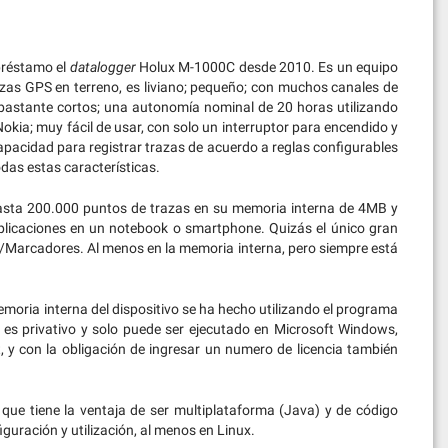
préstamo el
datalogger
Holux M-1000C desde 2010. Es un equipo
azas GPS en terreno, es liviano; pequeño; con muchos canales de
 bastante cortos; una autonomía nominal de 20 horas utilizando
kia; muy fácil de usar, con solo un interruptor para encendido y
capacidad para registrar trazas de acuerdo a reglas configurables
as estas características.
hasta 200.000 puntos de trazas en su memoria interna de 4MB y
aplicaciones en un notebook o smartphone. Quizás el único gran
/Marcadores. Al menos en la memoria interna, pero siempre está
oria interna del dispositivo se ha hecho utilizando el programa
e es privativo y solo puede ser ejecutado en Microsoft Windows,
y con la obligación de ingresar un numero de licencia también
, que tiene la ventaja de ser multiplataforma (Java) y de código
iguración y utilización, al menos en Linux.