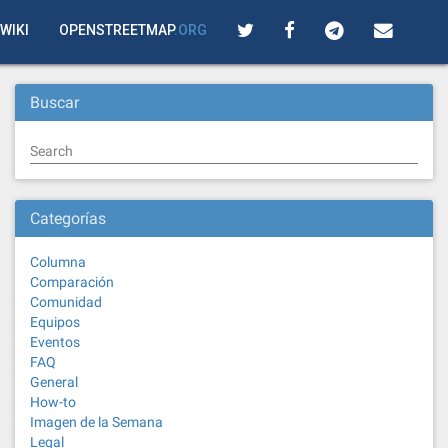
WIKI
OPENSTREETMAP
.ORG
Buscar
Search
Categorías
Columna
Comparación
Comunidad
Equipos
Eventos
FAQ
General
How-to
Imagen de la Semana
Legal