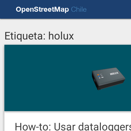
Skip
OpenStreetMap
to
Chile
content
Etiqueta:
holux
How-to: Usar datalogger