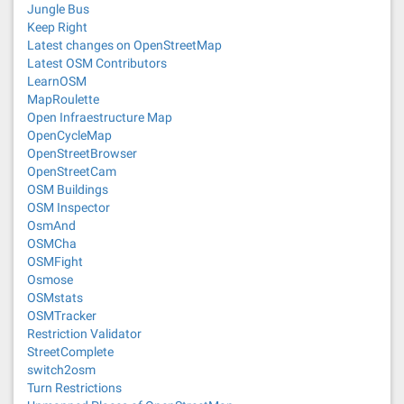
Jungle Bus
Keep Right
Latest changes on OpenStreetMap
Latest OSM Contributors
LearnOSM
MapRoulette
Open Infraestructure Map
OpenCycleMap
OpenStreetBrowser
OpenStreetCam
OSM Buildings
OSM Inspector
OsmAnd
OSMCha
OSMFight
Osmose
OSMstats
OSMTracker
Restriction Validator
StreetComplete
switch2osm
Turn Restrictions