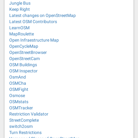
Jungle Bus
Keep Right
Latest changes on OpenStreetMap
Latest OSM Contributors
LearnOSM
MapRoulette
Open Infraestructure Map
OpenCycleMap
OpenStreetBrowser
OpenStreetCam
OSM Buildings
OSM Inspector
OsmAnd
OSMCha
OSMFight
Osmose
OSMstats
OSMTracker
Restriction Validator
StreetComplete
switch2osm
Turn Restrictions