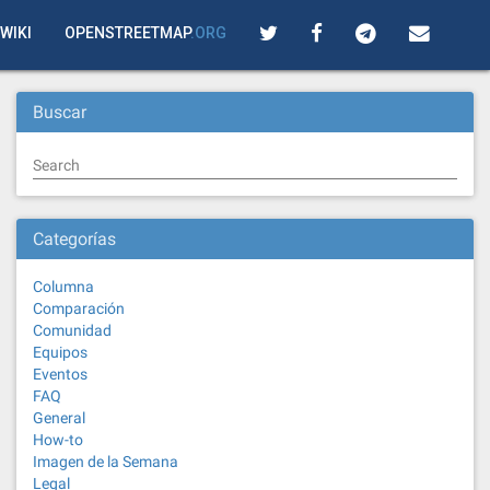
WIKI
OPENSTREETMAP
.ORG
Buscar
Search
Categorías
Columna
Comparación
Comunidad
Equipos
Eventos
FAQ
General
How-to
Imagen de la Semana
Legal