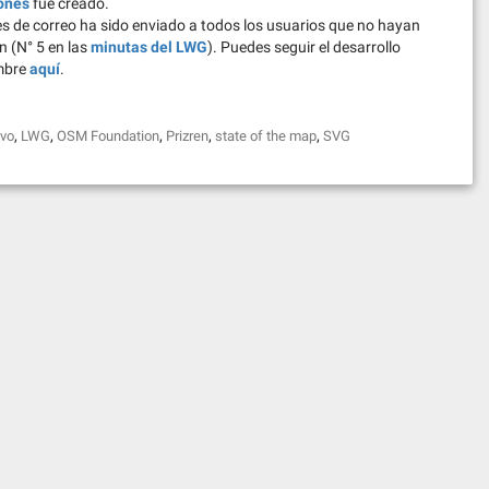
lones
fue creado.
s de correo ha sido enviado a todos los usuarios que no hayan
n (N° 5 en las
minutas del LWG
). Puedes seguir el desarrollo
embre
aquí
.
,
,
,
,
,
vo
LWG
OSM Foundation
Prizren
state of the map
SVG