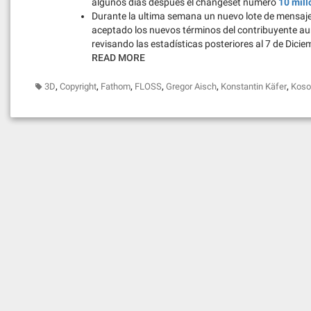
algunos días después el changeset numero
10 mil
Durante la ultima semana un nuevo lote de mensaje
aceptado los nuevos términos del contribuyente au
revisando las estadísticas posteriores al 7 de Dici
READ MORE
,
,
,
,
,
,
3D
Copyright
Fathom
FLOSS
Gregor Aisch
Konstantin Käfer
Koso