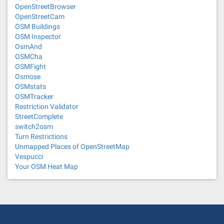
OpenStreetBrowser
OpenStreetCam
OSM Buildings
OSM Inspector
OsmAnd
OSMCha
OSMFight
Osmose
OSMstats
OSMTracker
Restriction Validator
StreetComplete
switch2osm
Turn Restrictions
Unmapped Places of OpenStreetMap
Vespucci
Your OSM Heat Map