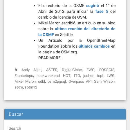
El directorio de la OSMF
sugirió
el 1° de
Abril de 2012 para iniciar la
fase 5
del
cambio de licencia de OSM.
Mikel Maron escribió un artículo en su blog
sobre la
ultima reunión del directorio de
la OSMF
en Seattle.
Un Articulo por la OpenStreetMap
Foundation sobre los
últimos cambios
en
la página de OSM.org.
READ MORE
,
,
,
,
,
Andy Allan
ASTER
DigitalGlobe
EWG
FOSSGIS
,
,
,
,
,
,
Francetopo
hackweekend
HOT
ITO
jochen topf
LWG
,
,
,
,
,
Mikel Maron
odbl
osm2pgsql
Overpass API
Sam Wilson
,
sotm
sotm12
Buscar
Search