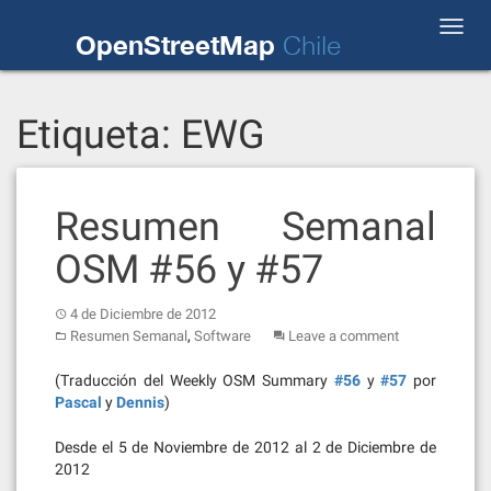
Skip
Toggl
to
OpenStreetMap
Chile
navig
content
Etiqueta:
EWG
Resumen Semanal
OSM #56 y #57
4 de Diciembre de 2012
,
Resumen Semanal
Software
Leave a comment
(Traducción del Weekly OSM Summary
#56
y
#57
por
Pascal
y
Dennis
)
Desde el 5 de Noviembre de 2012 al 2 de Diciembre de
2012