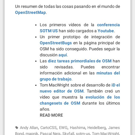
Un resumen de todas las cosas pasando en el mundo de
OpenStreetMap
.
Los primeros vídeos de la
conferencia
SOTM US
han sido cargados a
Youtube
.
Un primer prototipo de integración de
OpenStreetBugs
en la página principal de
OSM ha sido conseguido. Puedes seguir la
discusión
aquí
.
Las
diez tareas primordiales de OSM
han
sido revisadas. Puedes encontrar
información adicional en las
minutas del
grupo de trabajo
.
Tom MacWright sobre el desarrollo de
iD el
nuevo editor de OSM
. También creó un
vídeo que muestra la
evolución de los
changesets de OSM
durante los últimos
años.
READ MORE
,
,
,
,
,
Andy Allan
CartoCSS
EWG
Hashima
Heidelberg
James
,
,
,
,
,
,
Bond
mapnik
Pascal Neis
Skyfall
sotm-us
Tom MacWright