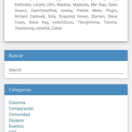
,
,
,
,
,
,
Karlsruhe
Lanyrd
LWG
Mapbox
Maptools
Mar Rojo
Open
,
,
,
,
,
Source
OpenStreetPad
overlay
Patrick Meier
Plugin
,
,
,
,
Richard Cantwell
Siria
Snapshot Server
Stamen
Steve
,
,
,
,
,
Coast
Steve Kay
switch2osm
Tiles@Home
Toronto
,
,
Toursprung
ushahidi
Zubair
Buscar
Search
Categorías
Columna
Comparación
Comunidad
Equipos
Eventos