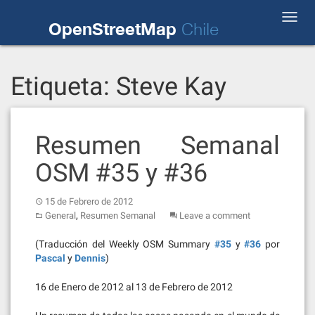
Skip
Toggl
to
OpenStreetMap
Chile
navig
content
Etiqueta:
Steve Kay
Resumen Semanal
OSM #35 y #36
15 de Febrero de 2012
,
General
Resumen Semanal
Leave a comment
(Traducción del Weekly OSM Summary
#35
y
#36
por
Pascal
y
Dennis
)
16 de Enero de 2012 al 13 de Febrero de 2012