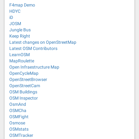
F4map Demo
HDYC
iD
JOSM
Jungle Bus
Keep Right
Latest changes on OpenStreetMap
Latest OSM Contributors
LearnOSM
MapRoulette
Open Infraestructure Map
OpenCycleMap
OpenStreetBrowser
OpenStreetCam
OSM Buildings
OSM Inspector
OsmAnd
OSMCha
OSMFight
Osmose
OSMstats
OSMTracker