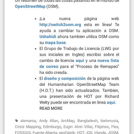
Un resumen de todas las cosas pasando en el mundo de
OpenStreetMap
(OSM).
¡La nueva página web
http://switch2osm.org
esta en línea! Te
ayuda a cambiar tu aplicación a OSM.
Ushahidi
ahora tambien utiliza OSM como
su
mapa base
.
El Grupo de Trabajo de Licencia (LWG por
sus iniciales en Ingles) escribio sobre el
cambio de licencia
aquí
y una
nueva lista
de correo
para el “Proceso de Remapeo”
ha sido creada.
El
diseño y composición
de la página web
del Humanitarian OpenStreetMap Team
(H.O.T.) han sido actualizados. Tambien,
una presentación de HOT por Richard
Welty puede ser encontrada en linea
aquí
.
READ MORE
,
,
,
,
,
alemania
Andy Allan
ArcMap
Bangladesh
bielorrusia
,
,
,
,
,
Crisis Mapping
Edimburgo
Eugin Alvin Villar
Filipinas
Flex
,
,
,
,
,
,
,
FOSSGIS
Fuente Abierta
geofabrik
HOT
iOS
Irlanda
JOSM