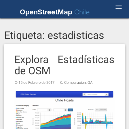
Skip
Toggl
to
OpenStreetMap
Chile
navig
content
Etiqueta:
estadisticas
Explora Estadísticas
de OSM
,
15 de Febrero de 2017
Comparación
QA