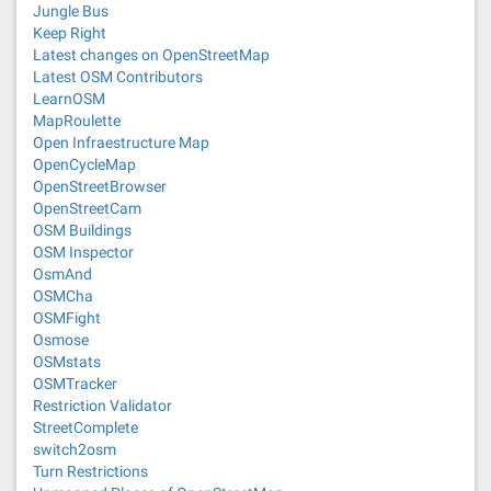
Jungle Bus
Keep Right
Latest changes on OpenStreetMap
Latest OSM Contributors
LearnOSM
MapRoulette
Open Infraestructure Map
OpenCycleMap
OpenStreetBrowser
OpenStreetCam
OSM Buildings
OSM Inspector
OsmAnd
OSMCha
OSMFight
Osmose
OSMstats
OSMTracker
Restriction Validator
StreetComplete
switch2osm
Turn Restrictions