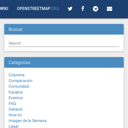
WIKI
OPENSTREETMAP
.ORG
Buscar
Search
Categorías
Columna
Comparación
Comunidad
Equipos
Eventos
FAQ
General
How-to
Imagen de la Semana
Legal