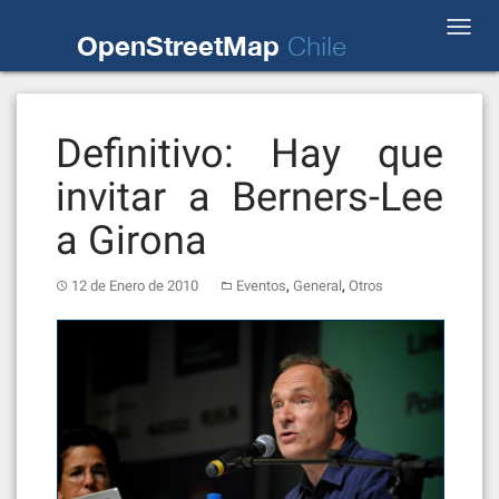
Skip
Toggl
to
OpenStreetMap
Chile
navig
content
Definitivo: Hay que
invitar a Berners-Lee
a Girona
,
,
12 de Enero de 2010
Eventos
General
Otros