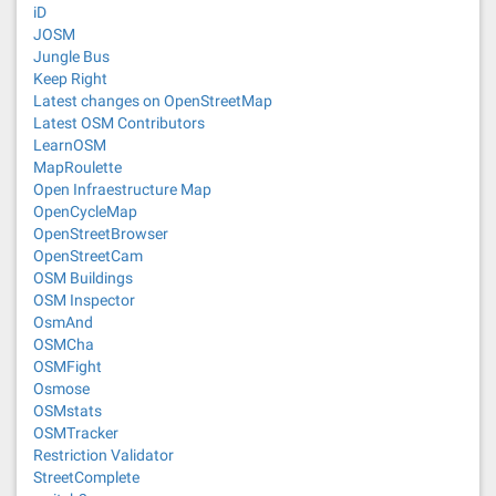
iD
JOSM
Jungle Bus
Keep Right
Latest changes on OpenStreetMap
Latest OSM Contributors
LearnOSM
MapRoulette
Open Infraestructure Map
OpenCycleMap
OpenStreetBrowser
OpenStreetCam
OSM Buildings
OSM Inspector
OsmAnd
OSMCha
OSMFight
Osmose
OSMstats
OSMTracker
Restriction Validator
StreetComplete