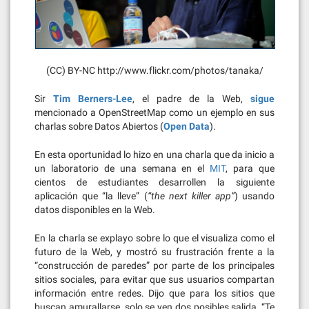
(CC) BY-NC http://www.flickr.com/photos/tanaka/
Sir
Tim Berners-Lee
, el padre de la Web,
sigue
mencionado a OpenStreetMap como un ejemplo en sus
charlas sobre Datos Abiertos (
Open Data
).
En esta oportunidad lo hizo en una charla que da inicio a
un laboratorio de una semana en el
MIT
, para que
cientos de estudiantes desarrollen la siguiente
aplicación que “la lleve” (
“the next killer app”
) usando
datos disponibles en la Web.
En la charla se explayo sobre lo que el visualiza como el
futuro de la Web, y mostró su frustración frente a la
“construcción de paredes” por parte de los principales
sitios sociales, para evitar que sus usuarios compartan
información entre redes. Dijo que para los sitios que
buscan amurallarse, solo se ven dos posibles salida, “Te