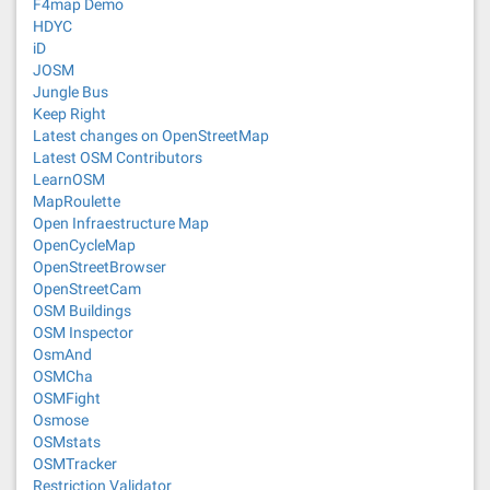
F4map Demo
HDYC
iD
JOSM
Jungle Bus
Keep Right
Latest changes on OpenStreetMap
Latest OSM Contributors
LearnOSM
MapRoulette
Open Infraestructure Map
OpenCycleMap
OpenStreetBrowser
OpenStreetCam
OSM Buildings
OSM Inspector
OsmAnd
OSMCha
OSMFight
Osmose
OSMstats
OSMTracker
Restriction Validator