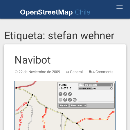
Skip
Toggl
to
OpenStreetMap
Chile
navig
content
Etiqueta:
stefan wehner
Navibot
22 de Noviembre de 2009
General
4 Comments