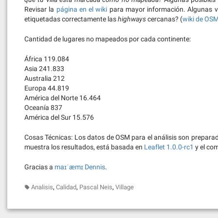
Revisar la
página en el wiki
para mayor información. Algunas v
etiquetadas correctamente las
highways
cercanas? (
wiki de OS
Cantidad de lugares no mapeados por cada continente:
África 119.084
Asia 241.833
Australia 212
Europa 44.819
América del Norte 16.464
Oceanía 837
América del Sur 15.576
Cosas Técnicas: Los datos de OSM para el análisis son prepara
muestra los resultados, está basada en
Leaflet 1.0.0-rc1
y el co
Gracias a
maɪˈæmɪ Dennis
.
,
,
,
Analisis
Calidad
Pascal Neis
Village