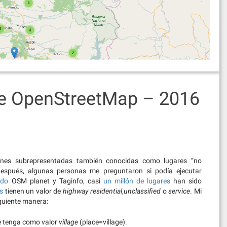
e OpenStreetMap – 2016
iones subrepresentadas también conocidas como lugares “no
pués, algunas personas me preguntaron si podía ejecutar
ado
OSM planet y Taginfo, casi
un millón de lugares
han sido
s
tienen un valor de
highway
residential
,
unclassified
o
service
. Mi
guiente manera:
e tenga como valor
village
(place=village).