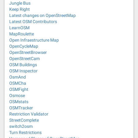
Jungle Bus
Keep Right
Latest changes on OpenStreetMap
Latest OSM Contributors
LearnOSM
MapRoulette
Open Infraestructure Map
OpenCycleMap
OpenStreetBrowser
OpenStreetCam
OSM Buildings
OSM Inspector
OsmAnd
OSMCha
OSMFight
Osmose
OSMstats
OSMTracker
Restriction Validator
StreetComplete
switch2osm
Turn Restrictions