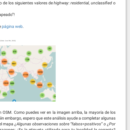
 de los siguientes valores de
highway
:
residential
,
unclassified
o
mapeado”!
e
página web
.
 OSM. Como puedes ver en la imagen arriba, la mayoría de los
 Sin embargo, espero que este análisis ayude a completar algunas
 el mapa
¿Algunas observaciones sobre “falsos=positivos” o ¿Por
azones: ¿Es la etiqueta utilizada para tu localidad la correcta?