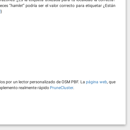
eces “
hamlet
” podría ser el valor correcto para etiquetar ¿Están
M
)
dos por un lector personalizado de OSM PBF. La
página web
, que
mplemento realmente rápido
PruneCluster
.