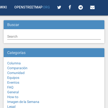
WIKI
OPENSTREETMAP
.ORG
Buscar
Search
Categorías
Columna
Comparación
Comunidad
Equipos
Eventos
FAQ
General
How-to
Imagen de la Semana
Legal