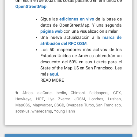
Un resumen de todas las cosas pasando en el mundo de
OpenStreetMap
.
Sigue las
ediciones en vivo
de la base de
datos de OpenStreetMap. Y una segunda
página web
con una visualización similar.
Una nueva actualización a la
marca de
atribución del RFC OSM
.
Los 50 mapeadores más activos de los
Estados Unidos de América obtendrán un
descuento del 50% en sus tickets para el
State of the Map US en San Francisco. Lee
más
aquí
.
READ MORE
,
,
,
,
,
,
África
alaCarte
berlin
Chimani
fieldpapers
GPX
,
,
,
,
,
,
Hawkeye
HOT
Ilya Zverev
JOSM
Londres
Lushan
,
,
,
,
,
MapCSS
Mapwarper
OSGB
Overpass Turbo
San Francisco
,
,
sotm-us
wherecamp
Young Hahn