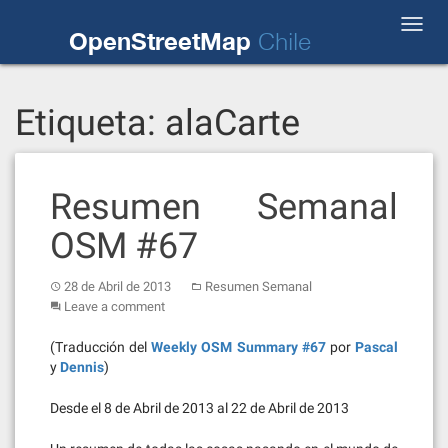
Skip
Toggl
to
OpenStreetMap
Chile
navig
content
Etiqueta:
alaCarte
Resumen Semanal
OSM #67
28 de Abril de 2013
Resumen Semanal
Leave a comment
(Traducción del
Weekly OSM Summary #67
por
Pascal
y
Dennis
)
Desde el 8 de Abril de 2013 al 22 de Abril de 2013