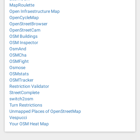
MapRoulette
Open Infraestructure Map
OpenCycleMap
OpenStreetBrowser
OpenStreetCam
OSM Buildings
OSM Inspector
OsmAnd
OSMCha
OSMFight
Osmose
OSMstats
OSMTracker
Restriction Validator
StreetComplete
switch2osm
Turn Restrictions
Unmapped Places of OpenStreetMap
Vespucci
Your OSM Heat Map