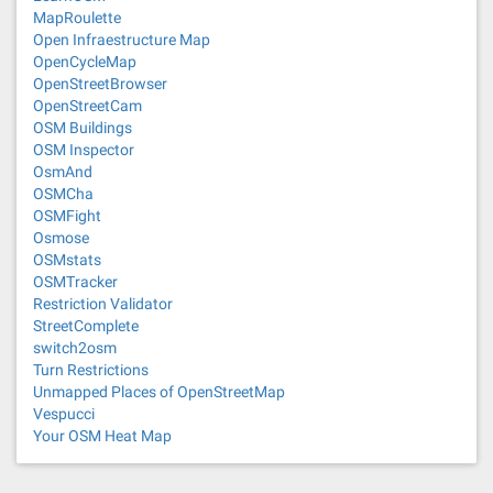
MapRoulette
Open Infraestructure Map
OpenCycleMap
OpenStreetBrowser
OpenStreetCam
OSM Buildings
OSM Inspector
OsmAnd
OSMCha
OSMFight
Osmose
OSMstats
OSMTracker
Restriction Validator
StreetComplete
switch2osm
Turn Restrictions
Unmapped Places of OpenStreetMap
Vespucci
Your OSM Heat Map