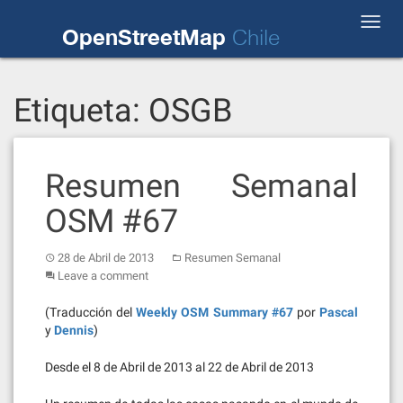
Skip
Toggl
to
OpenStreetMap
Chile
navig
content
Etiqueta:
OSGB
Resumen Semanal
OSM #67
28 de Abril de 2013
Resumen Semanal
Leave a comment
(Traducción del
Weekly OSM Summary #67
por
Pascal
y
Dennis
)
Desde el 8 de Abril de 2013 al 22 de Abril de 2013