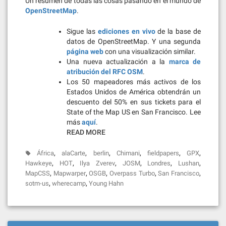
Un resumen de todas las cosas pasando en el mundo de
OpenStreetMap
.
Sigue las
ediciones en vivo
de la base de
datos de OpenStreetMap. Y una segunda
página web
con una visualización similar.
Una nueva actualización a la
marca de
atribución del RFC OSM
.
Los 50 mapeadores más activos de los
Estados Unidos de América obtendrán un
descuento del 50% en sus tickets para el
State of the Map US en San Francisco. Lee
más
aquí
.
READ MORE
,
,
,
,
,
,
África
alaCarte
berlin
Chimani
fieldpapers
GPX
,
,
,
,
,
,
Hawkeye
HOT
Ilya Zverev
JOSM
Londres
Lushan
,
,
,
,
,
MapCSS
Mapwarper
OSGB
Overpass Turbo
San Francisco
,
,
sotm-us
wherecamp
Young Hahn