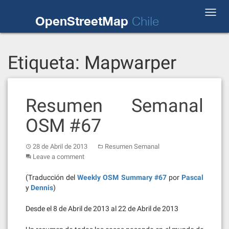
Skip
Toggl
to
OpenStreetMap
Chile
navig
content
Etiqueta:
Mapwarper
Resumen Semanal
OSM #67
28 de Abril de 2013
Resumen Semanal
Leave a comment
(Traducción del
Weekly OSM Summary #67
por
Pascal
y
Dennis
)
Desde el 8 de Abril de 2013 al 22 de Abril de 2013