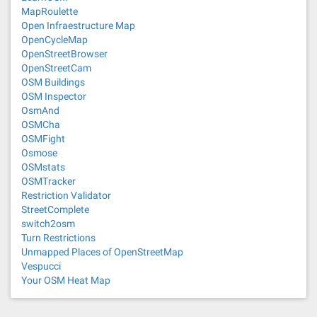
MapRoulette
Open Infraestructure Map
OpenCycleMap
OpenStreetBrowser
OpenStreetCam
OSM Buildings
OSM Inspector
OsmAnd
OSMCha
OSMFight
Osmose
OSMstats
OSMTracker
Restriction Validator
StreetComplete
switch2osm
Turn Restrictions
Unmapped Places of OpenStreetMap
Vespucci
Your OSM Heat Map