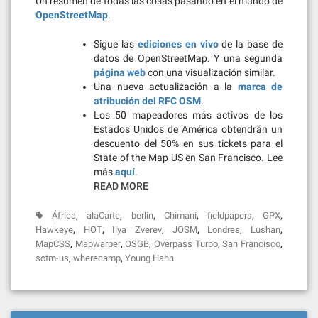
Un resumen de todas las cosas pasando en el mundo de
OpenStreetMap
.
Sigue las
ediciones en vivo
de la base de
datos de OpenStreetMap. Y una segunda
página web
con una visualización similar.
Una nueva actualización a la
marca de
atribución del RFC OSM
.
Los 50 mapeadores más activos de los
Estados Unidos de América obtendrán un
descuento del 50% en sus tickets para el
State of the Map US en San Francisco. Lee
más
aquí
.
READ MORE
,
,
,
,
,
,
África
alaCarte
berlin
Chimani
fieldpapers
GPX
,
,
,
,
,
,
Hawkeye
HOT
Ilya Zverev
JOSM
Londres
Lushan
,
,
,
,
,
MapCSS
Mapwarper
OSGB
Overpass Turbo
San Francisco
,
,
sotm-us
wherecamp
Young Hahn