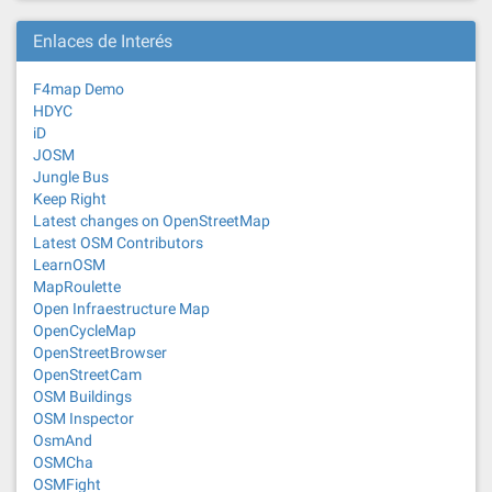
Enlaces de Interés
F4map Demo
HDYC
iD
JOSM
Jungle Bus
Keep Right
Latest changes on OpenStreetMap
Latest OSM Contributors
LearnOSM
MapRoulette
Open Infraestructure Map
OpenCycleMap
OpenStreetBrowser
OpenStreetCam
OSM Buildings
OSM Inspector
OsmAnd
OSMCha
OSMFight