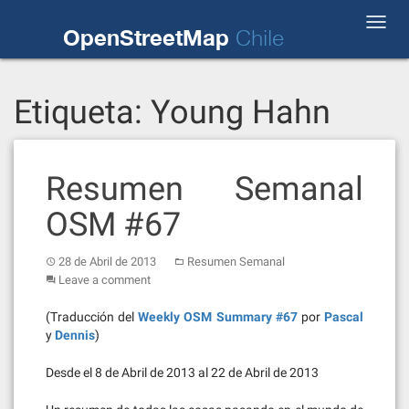
Skip
Toggl
to
OpenStreetMap
Chile
navig
content
Etiqueta:
Young Hahn
Resumen Semanal
OSM #67
28 de Abril de 2013
Resumen Semanal
Leave a comment
(Traducción del
Weekly OSM Summary #67
por
Pascal
y
Dennis
)
Desde el 8 de Abril de 2013 al 22 de Abril de 2013