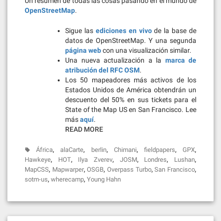
Un resumen de todas las cosas pasando en el mundo de
OpenStreetMap
.
Sigue las
ediciones en vivo
de la base de
datos de OpenStreetMap. Y una segunda
página web
con una visualización similar.
Una nueva actualización a la
marca de
atribución del RFC OSM
.
Los 50 mapeadores más activos de los
Estados Unidos de América obtendrán un
descuento del 50% en sus tickets para el
State of the Map US en San Francisco. Lee
más
aquí
.
READ MORE
,
,
,
,
,
,
África
alaCarte
berlin
Chimani
fieldpapers
GPX
,
,
,
,
,
,
Hawkeye
HOT
Ilya Zverev
JOSM
Londres
Lushan
,
,
,
,
,
MapCSS
Mapwarper
OSGB
Overpass Turbo
San Francisco
,
,
sotm-us
wherecamp
Young Hahn