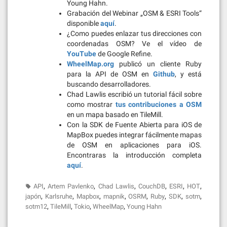
Young Hahn.
Grabación del Webinar „OSM & ESRI Tools“
disponible
aquí
.
¿Como puedes enlazar tus direcciones con
coordenadas OSM? Ve el vídeo de
YouTube
de Google Refine.
WheelMap.org
publicó un cliente Ruby
para la API de OSM en
Github
, y está
buscando desarrolladores.
Chad Lawlis escribió un tutorial fácil sobre
como mostrar
tus contribuciones a OSM
en un mapa basado en TileMill.
Con la SDK de Fuente Abierta para iOS de
MapBox puedes integrar fácilmente mapas
de OSM en aplicaciones para iOS.
Encontraras la introducción completa
aquí
.
,
,
,
,
,
,
API
Artem Pavlenko
Chad Lawlis
CouchDB
ESRI
HOT
,
,
,
,
,
,
,
,
japón
Karlsruhe
Mapbox
mapnik
OSRM
Ruby
SDK
sotm
,
,
,
,
sotm12
TileMill
Tokio
WheelMap
Young Hahn