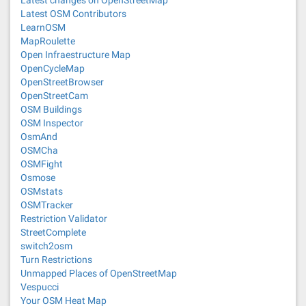
Latest changes on OpenStreetMap
Latest OSM Contributors
LearnOSM
MapRoulette
Open Infraestructure Map
OpenCycleMap
OpenStreetBrowser
OpenStreetCam
OSM Buildings
OSM Inspector
OsmAnd
OSMCha
OSMFight
Osmose
OSMstats
OSMTracker
Restriction Validator
StreetComplete
switch2osm
Turn Restrictions
Unmapped Places of OpenStreetMap
Vespucci
Your OSM Heat Map