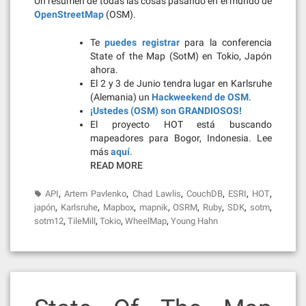
Un resumen de todas las cosas pasando en el mundo de
OpenStreetMap
(OSM).
Te
puedes registrar
para la conferencia
State of the Map (SotM) en Tokio, Japón
ahora.
El 2 y 3 de Junio tendra lugar en Karlsruhe
(Alemania) un
Hackweekend de OSM
.
¡Ustedes (OSM) son GRANDIOSOS!
El proyecto HOT está buscando
mapeadores para Bogor, Indonesia. Lee
más
aquí
.
READ MORE
,
,
,
,
,
,
API
Artem Pavlenko
Chad Lawlis
CouchDB
ESRI
HOT
,
,
,
,
,
,
,
,
japón
Karlsruhe
Mapbox
mapnik
OSRM
Ruby
SDK
sotm
,
,
,
,
sotm12
TileMill
Tokio
WheelMap
Young Hahn