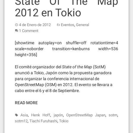
State Of The Map
2012 en Tokio
,
4 de Enero de 2012
Eventos
General
1 Comment
[showtime autoplay=on shuffle=off rotationtime=4
scale=noborder transition=kenburns width=536
height=356]
El comité organizador del
State of the Map
(SotM)
anunció a Tokio, Japón como la propuesta ganadora
para organizar la conferencia internacional de
OpenStreetMap (OSM) en 2012. El evento se llevara a
cabo entre el 6 y el 8 de Septiembre.
READ MORE
,
,
,
,
,
Asia
Henk Hoff
japón
OpenStreetMap Japan
sotm
,
,
sotm12
Tiachi Furuhashi
Tokio