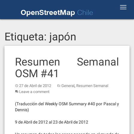
Skip
Toggl
to
OpenStreetMap
Chile
navig
content
Etiqueta:
japón
Resumen Semanal
OSM #41
,
27 de Abril de 2012
General
Resumen Semanal
Leave a comment
(Traducción del Weekly OSM Summary #40 por Pascal y
Dennis)
9 de Abril de 2012 al 23 de Abril de 2012