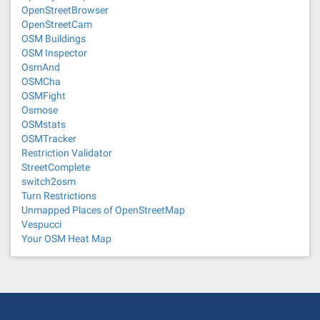
OpenStreetBrowser
OpenStreetCam
OSM Buildings
OSM Inspector
OsmAnd
OSMCha
OSMFight
Osmose
OSMstats
OSMTracker
Restriction Validator
StreetComplete
switch2osm
Turn Restrictions
Unmapped Places of OpenStreetMap
Vespucci
Your OSM Heat Map