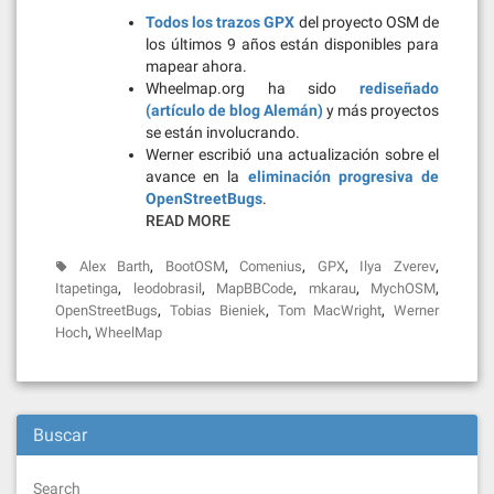
Todos los trazos GPX
del proyecto OSM de
los últimos 9 años están disponibles para
mapear ahora.
Wheelmap.org ha sido
rediseñado
(artículo de blog Alemán)
y más proyectos
se están involucrando.
Werner escribió una actualización sobre el
avance en la
eliminación progresiva de
OpenStreetBugs
.
READ MORE
,
,
,
,
,
Alex Barth
BootOSM
Comenius
GPX
Ilya Zverev
,
,
,
,
,
Itapetinga
leodobrasil
MapBBCode
mkarau
MychOSM
,
,
,
OpenStreetBugs
Tobias Bieniek
Tom MacWright
Werner
,
Hoch
WheelMap
Buscar
Search