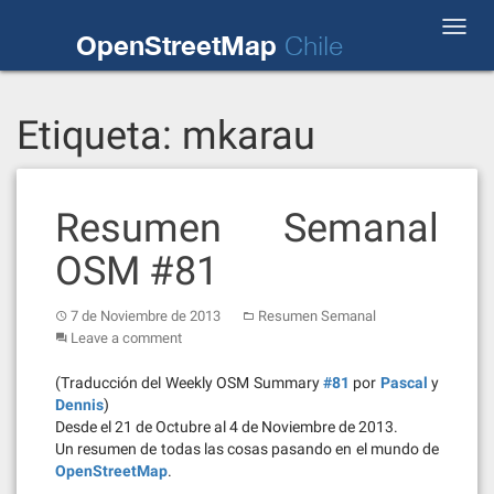
Skip
Toggl
to
OpenStreetMap
Chile
navig
content
Etiqueta:
mkarau
Resumen Semanal
OSM #81
7 de Noviembre de 2013
Resumen Semanal
Leave a comment
(Traducción del Weekly OSM Summary
#81
por
Pascal
y
Dennis
)
Desde el 21 de Octubre al 4 de Noviembre de 2013.
Un resumen de todas las cosas pasando en el mundo de
OpenStreetMap
.