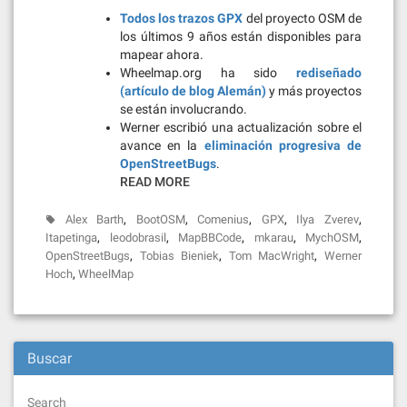
Todos los trazos GPX
del proyecto OSM de
los últimos 9 años están disponibles para
mapear ahora.
Wheelmap.org ha sido
rediseñado
(artículo de blog Alemán)
y más proyectos
se están involucrando.
Werner escribió una actualización sobre el
avance en la
eliminación progresiva de
OpenStreetBugs
.
READ MORE
,
,
,
,
,
Alex Barth
BootOSM
Comenius
GPX
Ilya Zverev
,
,
,
,
,
Itapetinga
leodobrasil
MapBBCode
mkarau
MychOSM
,
,
,
OpenStreetBugs
Tobias Bieniek
Tom MacWright
Werner
,
Hoch
WheelMap
Buscar
Search