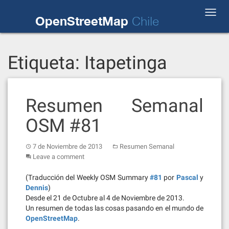
Skip
Toggl
to
OpenStreetMap
Chile
navig
content
Etiqueta:
Itapetinga
Resumen Semanal
OSM #81
7 de Noviembre de 2013
Resumen Semanal
Leave a comment
(Traducción del Weekly OSM Summary
#81
por
Pascal
y
Dennis
)
Desde el 21 de Octubre al 4 de Noviembre de 2013.
Un resumen de todas las cosas pasando en el mundo de
OpenStreetMap
.