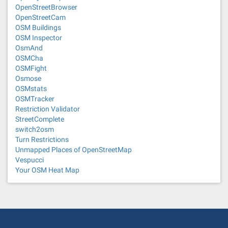
OpenStreetBrowser
OpenStreetCam
OSM Buildings
OSM Inspector
OsmAnd
OSMCha
OSMFight
Osmose
OSMstats
OSMTracker
Restriction Validator
StreetComplete
switch2osm
Turn Restrictions
Unmapped Places of OpenStreetMap
Vespucci
Your OSM Heat Map