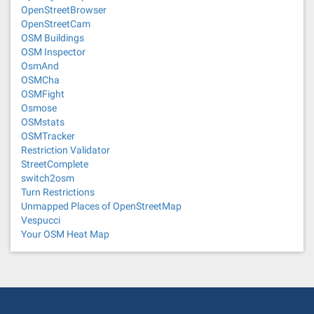
OpenStreetBrowser
OpenStreetCam
OSM Buildings
OSM Inspector
OsmAnd
OSMCha
OSMFight
Osmose
OSMstats
OSMTracker
Restriction Validator
StreetComplete
switch2osm
Turn Restrictions
Unmapped Places of OpenStreetMap
Vespucci
Your OSM Heat Map