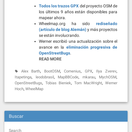
Todos los trazos GPX
del proyecto OSM de
los últimos 9 años están disponibles para
mapear ahora.
Wheelmap.org ha sido
rediseñado
(artículo de blog Alemán)
y más proyectos
se están involucrando.
Werner escribió una actualización sobre el
avance en la
eliminación progresiva de
OpenStreetBugs
.
READ MORE
,
,
,
,
,
Alex Barth
BootOSM
Comenius
GPX
Ilya Zverev
,
,
,
,
,
Itapetinga
leodobrasil
MapBBCode
mkarau
MychOSM
,
,
,
OpenStreetBugs
Tobias Bieniek
Tom MacWright
Werner
,
Hoch
WheelMap
Buscar
Search