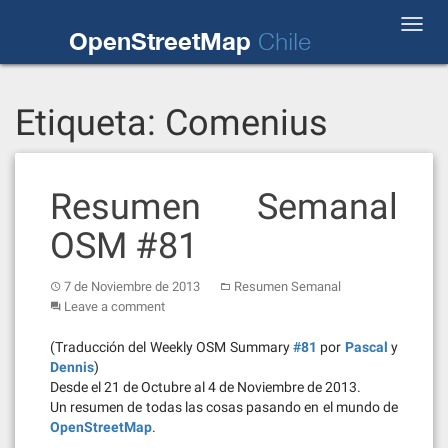
Skip
Toggl
to
OpenStreetMap
Chile
navig
content
Etiqueta:
Comenius
Resumen Semanal
OSM #81
7 de Noviembre de 2013
Resumen Semanal
Leave a comment
(Traducción del Weekly OSM Summary
#81
por
Pascal
y
Dennis
)
Desde el 21 de Octubre al 4 de Noviembre de 2013.
Un resumen de todas las cosas pasando en el mundo de
OpenStreetMap
.