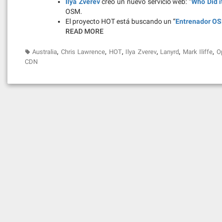
Ilya Zverev
creo un nuevo servicio web: “
Who Did i
OSM.
El proyecto HOT está buscando un “
Entrenador O
READ MORE
,
,
,
,
,
,
Australia
Chris Lawrence
HOT
Ilya Zverev
Lanyrd
Mark Iliffe
O
CDN