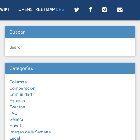
WIKI
OPENSTREETMAP
.ORG
Buscar
Search
Categorías
Columna
Comparación
Comunidad
Equipos
Eventos
FAQ
General
How-to
Imagen de la Semana
Legal