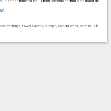
t?
” – Este te muestra los últimos cambios hechos a los datos de
SM
“.
,
,
,
,
,
penStreetBugs
Paweł Paprota
Pushpin
Richard Weait
sotm-us
Tile