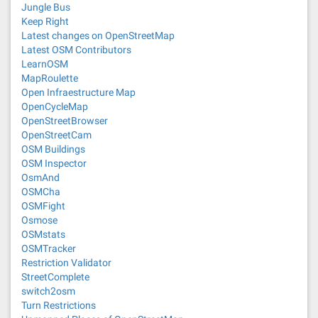
Jungle Bus
Keep Right
Latest changes on OpenStreetMap
Latest OSM Contributors
LearnOSM
MapRoulette
Open Infraestructure Map
OpenCycleMap
OpenStreetBrowser
OpenStreetCam
OSM Buildings
OSM Inspector
OsmAnd
OSMCha
OSMFight
Osmose
OSMstats
OSMTracker
Restriction Validator
StreetComplete
switch2osm
Turn Restrictions