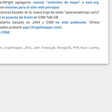
acWright agregaron
nuevos “controles de mapa” a osm.org
.
bre
visiones para el sitio web principal
.
itánicas basado en la nueva hoja de estilo “openstreetmap-carto”
en
el anuncio de Grant
en OSM Talk-GB.
e abierta basado en JAVA y OSM
ha sido publicado
. Ofrece
puedes probarlo
aquí
(
Graphhopper.com
).
de OSM
.
,
,
,
,
,
,
,
er
Graphhopper
JAVA
John Firebaugh
MongoDB
PHP
Ross Lawley