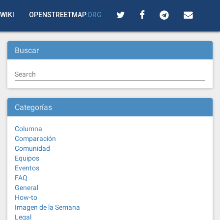
WIKI
OPENSTREETMAP
.ORG
Buscar
Search
Categorías
Columna
Comparación
Comunidad
Equipos
Eventos
FAQ
General
How-to
Imagen de la Semana
Legal