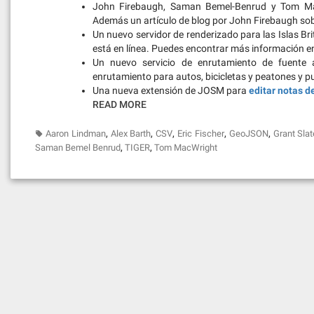
John Firebaugh, Saman Bemel-Benrud y Tom M
Además un artículo de blog por John Firebaugh so
Un nuevo servidor de renderizado para las Islas Br
está en línea. Puedes encontrar más información 
Un nuevo servicio de enrutamiento de fuent
enrutamiento para autos, bicicletas y peatones y 
Una nueva extensión de JOSM para
editar notas 
READ MORE
,
,
,
,
,
Aaron Lindman
Alex Barth
CSV
Eric Fischer
GeoJSON
Grant Slat
,
,
Saman Bemel Benrud
TIGER
Tom MacWright