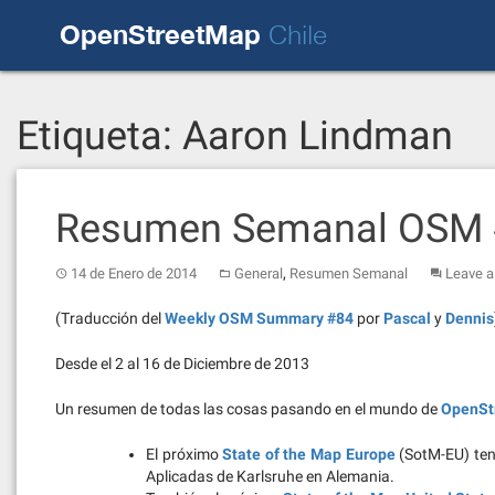
Skip
OpenStreetMap
to
Chile
content
Etiqueta:
Aaron Lindman
Resumen Semanal OSM
,
14 de Enero de 2014
General
Resumen Semanal
Leave 
(Traducción del
Weekly OSM Summary #84
por
Pascal
y
Dennis
Desde el 2 al 16 de Diciembre de 2013
Un resumen de todas las cosas pasando en el mundo de
OpenSt
El próximo
State of the Map Europe
(SotM-EU) tend
Aplicadas de Karlsruhe en Alemania.