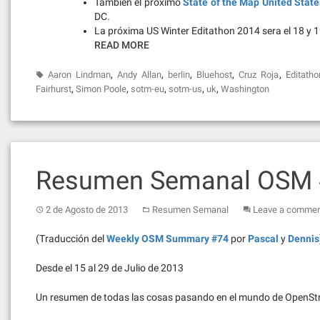
También el próximo
State of the Map United State
DC.
La próxima US Winter Editathon 2014 sera el 18 y 
READ MORE
,
,
,
,
,
Aaron Lindman
Andy Allan
berlin
Bluehost
Cruz Roja
Editatho
,
,
,
,
,
Fairhurst
Simon Poole
sotm-eu
sotm-us
uk
Washington
Resumen Semanal OSM
2 de Agosto de 2013
Resumen Semanal
Leave a comme
(Traducción del
Weekly OSM Summary #74
por
Pascal
y
Dennis
Desde el 15 al 29 de Julio de 2013
Un resumen de todas las cosas pasando en el mundo de OpenSt