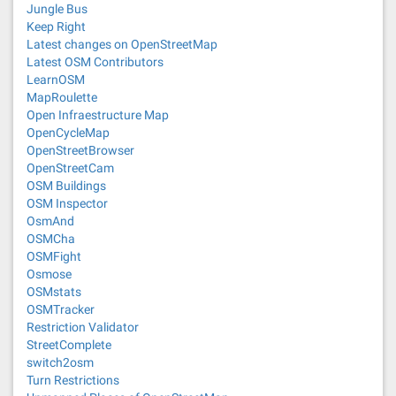
Jungle Bus
Keep Right
Latest changes on OpenStreetMap
Latest OSM Contributors
LearnOSM
MapRoulette
Open Infraestructure Map
OpenCycleMap
OpenStreetBrowser
OpenStreetCam
OSM Buildings
OSM Inspector
OsmAnd
OSMCha
OSMFight
Osmose
OSMstats
OSMTracker
Restriction Validator
StreetComplete
switch2osm
Turn Restrictions