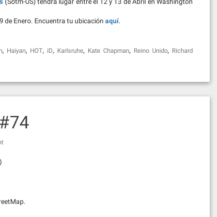
s
(Sotm-US) tendrá lugar entre el 12 y 13 de Abril en Washington
19 de Enero. Encuentra tu ubicación
aquí
.
,
,
,
,
,
,
,
n
Haiyan
HOT
iD
Karlsruhe
Kate Chapman
Reino Unido
Richard
 #74
nt
)
reetMap.