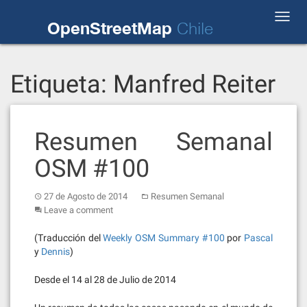
Skip
Toggl
to
OpenStreetMap
Chile
navig
content
Etiqueta:
Manfred Reiter
Resumen Semanal
OSM #100
27 de Agosto de 2014
Resumen Semanal
Leave a comment
(Traducción del
Weekly OSM Summary #100
por
Pascal
y
Dennis
)
Desde el 14 al 28 de Julio de 2014