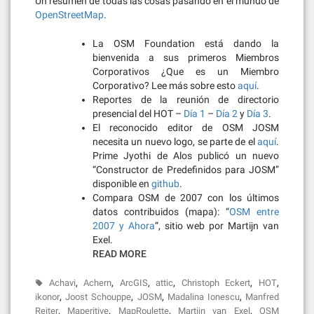
Un resumen de todas las cosas pasando en el mundo de
OpenStreetMap
.
La OSM Foundation está dando la
bienvenida a sus primeros Miembros
Corporativos ¿Que es un Miembro
Corporativo? Lee más sobre esto
aquí
.
Reportes de la reunión de directorio
presencial del HOT –
Día 1
–
Día 2
y
Día 3
.
El reconocido editor de OSM JOSM
necesita un nuevo logo, se parte de el
aquí
.
Prime Jyothi de Alos publicó un nuevo
“Constructor de Predefinidos para JOSM”
disponible en
github
.
Compara OSM de 2007 con los últimos
datos contribuidos (mapa): “
OSM entre
2007 y Ahora
“, sitio web por Martijn van
Exel.
READ MORE
,
,
,
,
,
,
Achavi
Achern
ArcGIS
attic
Christoph Eckert
HOT
,
,
,
,
ikonor
Joost Schouppe
JOSM
Madalina Ionescu
Manfred
,
,
,
,
Reiter
Maperitive
MapRoulette
Martijn van Exel
OSM