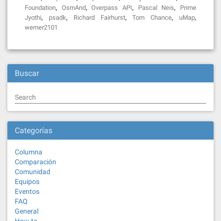
,
,
,
,
Foundation
OsmAnd
Overpass API
Pascal Neis
Prime
,
,
,
,
,
Jyothi
psadk
Richard Fairhurst
Tom Chance
uMap
werner2101
Buscar
Search
Categorías
Columna
Comparación
Comunidad
Equipos
Eventos
FAQ
General