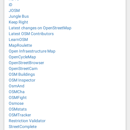
iD
JOSM
Jungle Bus
Keep Right
Latest changes on OpenStreetMap
Latest OSM Contributors
LearnOSM
MapRoulette
Open Infraestructure Map
OpenCycleMap
OpenStreetBrowser
OpenStreetCam
OSM Buildings
OSM Inspector
OsmAnd
OSMCha
OSMFight
Osmose
OSMstats
OSMTracker
Restriction Validator
StreetComplete