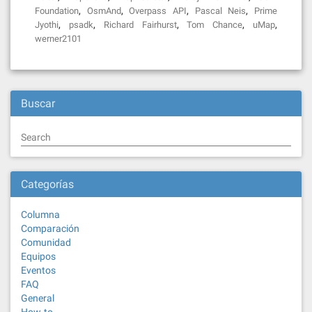
,
,
,
,
Foundation
OsmAnd
Overpass API
Pascal Neis
Prime
,
,
,
,
,
Jyothi
psadk
Richard Fairhurst
Tom Chance
uMap
werner2101
Buscar
Search
Categorías
Columna
Comparación
Comunidad
Equipos
Eventos
FAQ
General