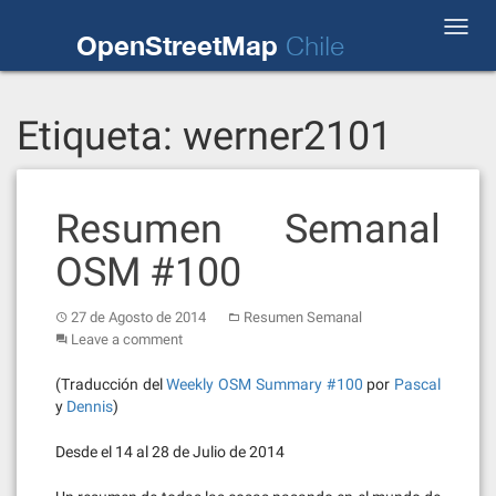
Skip
Toggl
to
OpenStreetMap
Chile
navig
content
Etiqueta:
werner2101
Resumen Semanal
OSM #100
27 de Agosto de 2014
Resumen Semanal
Leave a comment
(Traducción del
Weekly OSM Summary #100
por
Pascal
y
Dennis
)
Desde el 14 al 28 de Julio de 2014