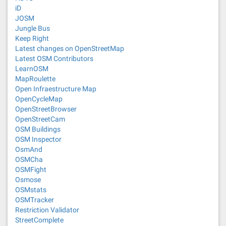
iD
JOSM
Jungle Bus
Keep Right
Latest changes on OpenStreetMap
Latest OSM Contributors
LearnOSM
MapRoulette
Open Infraestructure Map
OpenCycleMap
OpenStreetBrowser
OpenStreetCam
OSM Buildings
OSM Inspector
OsmAnd
OSMCha
OSMFight
Osmose
OSMstats
OSMTracker
Restriction Validator
StreetComplete