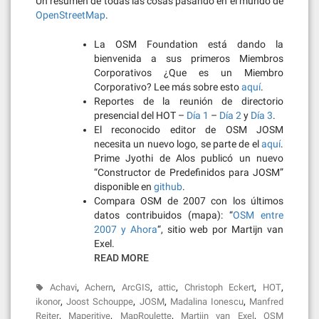
Un resumen de todas las cosas pasando en el mundo de
OpenStreetMap
.
La OSM Foundation está dando la
bienvenida a sus primeros Miembros
Corporativos ¿Que es un Miembro
Corporativo? Lee más sobre esto
aquí
.
Reportes de la reunión de directorio
presencial del HOT –
Día 1
–
Día 2
y
Día 3
.
El reconocido editor de OSM JOSM
necesita un nuevo logo, se parte de el
aquí
.
Prime Jyothi de Alos publicó un nuevo
“Constructor de Predefinidos para JOSM”
disponible en
github
.
Compara OSM de 2007 con los últimos
datos contribuidos (mapa): “
OSM entre
2007 y Ahora
“, sitio web por Martijn van
Exel.
READ MORE
,
,
,
,
,
,
Achavi
Achern
ArcGIS
attic
Christoph Eckert
HOT
,
,
,
,
ikonor
Joost Schouppe
JOSM
Madalina Ionescu
Manfred
,
,
,
,
Reiter
Maperitive
MapRoulette
Martijn van Exel
OSM