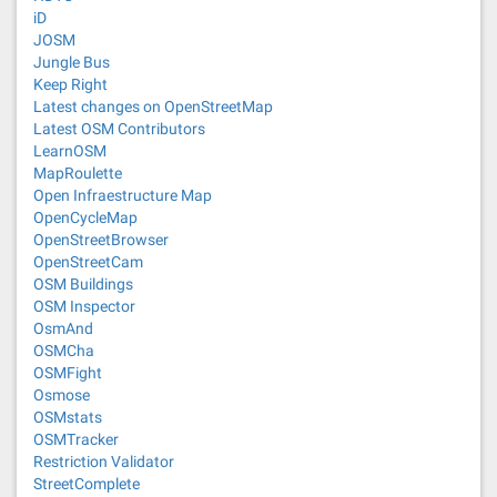
iD
JOSM
Jungle Bus
Keep Right
Latest changes on OpenStreetMap
Latest OSM Contributors
LearnOSM
MapRoulette
Open Infraestructure Map
OpenCycleMap
OpenStreetBrowser
OpenStreetCam
OSM Buildings
OSM Inspector
OsmAnd
OSMCha
OSMFight
Osmose
OSMstats
OSMTracker
Restriction Validator
StreetComplete