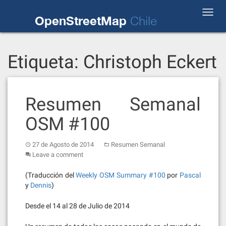
Skip
Toggl
to
OpenStreetMap
Chile
navig
content
Etiqueta:
Christoph Eckert
Resumen Semanal
OSM #100
27 de Agosto de 2014
Resumen Semanal
Leave a comment
(Traducción del
Weekly OSM Summary #100
por
Pascal
y
Dennis
)
Desde el 14 al 28 de Julio de 2014