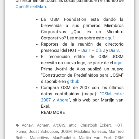
Un resumen de todas las cosas pasando en el mundo de
OpenStreetMap
.
La OSM Foundation está dando la
bienvenida a sus primeros Miembros
Corporativos ¿Que es un Miembro
Corporativo? Lee más sobre esto
aquí
.
Reportes de la reunión de directorio
presencial del HOT –
Día 1
–
Día 2
y
Día 3
.
El reconocido editor de OSM JOSM
necesita un nuevo logo, se parte de el
aquí
.
Prime Jyothi de Alos publicó un nuevo
“Constructor de Predefinidos para JOSM”
disponible en
github
.
Compara OSM de 2007 con los últimos
datos contribuidos (mapa): “
OSM entre
2007 y Ahora
“, sitio web por Martijn van
Exel.
READ MORE
,
,
,
,
,
,
Achavi
Achern
ArcGIS
attic
Christoph Eckert
HOT
,
,
,
,
ikonor
Joost Schouppe
JOSM
Madalina Ionescu
Manfred
,
,
,
,
Reiter
Maperitive
MapRoulette
Martijn van Exel
OSM