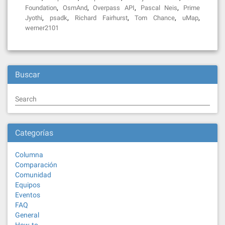
,
,
,
,
Foundation
OsmAnd
Overpass API
Pascal Neis
Prime
,
,
,
,
,
Jyothi
psadk
Richard Fairhurst
Tom Chance
uMap
werner2101
Buscar
Search
Categorías
Columna
Comparación
Comunidad
Equipos
Eventos
FAQ
General