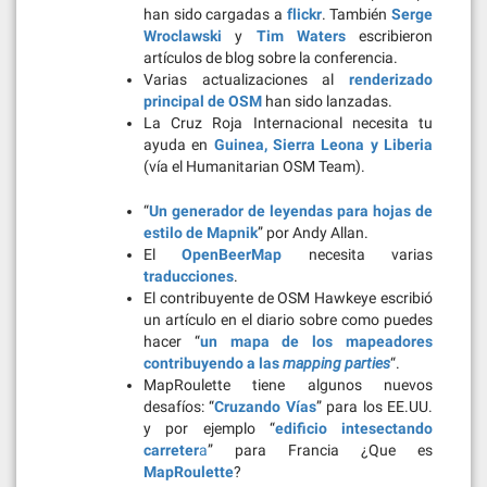
han sido cargadas a
flickr
. También
Serge
Wroclawski
y
Tim Waters
escribieron
artículos de blog sobre la conferencia.
Varias actualizaciones al
renderizado
principal de OSM
han sido lanzadas.
La Cruz Roja Internacional necesita tu
ayuda en
Guinea, Sierra Leona y Liberia
(vía el Humanitarian OSM Team).
“
Un generador de leyendas para hojas de
estilo de Mapnik
” por Andy Allan.
El
OpenBeerMap
necesita varias
traducciones
.
El contribuyente de OSM Hawkeye escribió
un artículo en el diario sobre como puedes
hacer “
un mapa de los mapeadores
contribuyendo a las
mapping parties
“.
MapRoulette tiene algunos nuevos
desafíos: “
Cruzando Vías
” para los EE.UU.
y por ejemplo “
edificio intesectando
carreter
a
” para Francia ¿Que es
MapRoulette
?