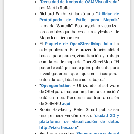
“
Densidad de Nodos de OSM Visualizada
”
por Martin Raifer.
Richard Fairhurst lanzó una “
Utilidad de
Prototipado de Estilo para Mapnik
”
llamada “Sputnik”. Esta ayuda a visualizar
los cambios que haces a un stylesheet de
Mapnik en tiempo real.
El
Paquete de OpenStreetMap Julia
ha
sido publicado. Este provee funcionalidad
basica para parseo, visualización, y trabajo
con datos de mapa de OpenStreetMap. “El
paquete está pensado principalmente para
investigadores que quieren incorporar
estos datos globales a su trabajo…”.
“
Opengeofiction
– Utilizando el software
de OSM para mapear un planeta de ficción”
está en línea. Puedes encontrar la sesión
de SotM-EU
aquí
.
Robin Hawkes y Peter Smart publicaron
una primera versión de su: “
ciudad 3D y
plataforma de visualización de datos
http://vizicities.com
“
Per Liedman sobre “
Generar mapas de sol