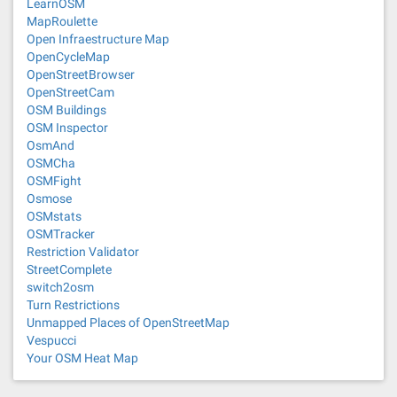
LearnOSM
MapRoulette
Open Infraestructure Map
OpenCycleMap
OpenStreetBrowser
OpenStreetCam
OSM Buildings
OSM Inspector
OsmAnd
OSMCha
OSMFight
Osmose
OSMstats
OSMTracker
Restriction Validator
StreetComplete
switch2osm
Turn Restrictions
Unmapped Places of OpenStreetMap
Vespucci
Your OSM Heat Map