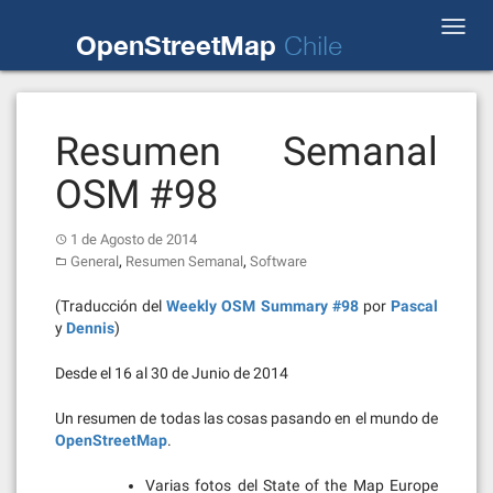
Skip
Toggl
to
OpenStreetMap
Chile
navig
content
Resumen Semanal
OSM #98
1 de Agosto de 2014
,
,
General
Resumen Semanal
Software
(Traducción del
Weekly OSM Summary #98
por
Pascal
y
Dennis
)
Desde el 16 al 30 de Junio de 2014
Un resumen de todas las cosas pasando en el mundo de
OpenStreetMap
.
Varias fotos del State of the Map Europe