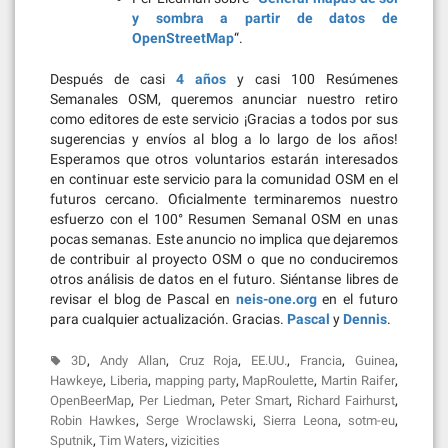
y sombra a partir de datos de
OpenStreetMap
“.
Después de casi
4 años
y casi 100 Resúmenes
Semanales OSM, queremos anunciar nuestro retiro
como editores de este servicio ¡Gracias a todos por sus
sugerencias y envíos al blog a lo largo de los años!
Esperamos que otros voluntarios estarán interesados
en continuar este servicio para la comunidad OSM en el
futuros cercano. Oficialmente terminaremos nuestro
esfuerzo con el 100° Resumen Semanal OSM en unas
pocas semanas. Este anuncio no implica que dejaremos
de contribuir al proyecto OSM o que no conduciremos
otros análisis de datos en el futuro. Siéntanse libres de
revisar el blog de Pascal en
neis-one.org
en el futuro
para cualquier actualización. Gracias.
Pascal
y
Dennis
.
,
,
,
,
,
,
3D
Andy Allan
Cruz Roja
EE.UU.
Francia
Guinea
,
,
,
,
,
Hawkeye
Liberia
mapping party
MapRoulette
Martin Raifer
,
,
,
,
OpenBeerMap
Per Liedman
Peter Smart
Richard Fairhurst
,
,
,
,
Robin Hawkes
Serge Wroclawski
Sierra Leona
sotm-eu
,
,
Sputnik
Tim Waters
vizicities