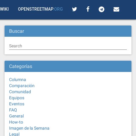
WIKI
OPENSTREETMAP
.ORG
Buscar
Search
Categorías
Columna
Comparación
Comunidad
Equipos
Eventos
FAQ
General
How-to
Imagen de la Semana
Legal