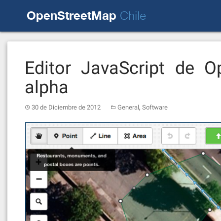
Skip
OpenStreetMap
to
Chile
content
Editor JavaScript de O
alpha
,
30 de Diciembre de 2012
General
Software