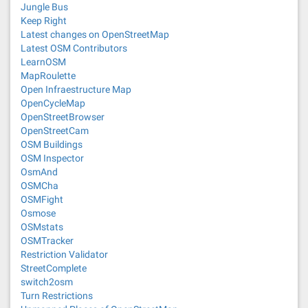
Jungle Bus
Keep Right
Latest changes on OpenStreetMap
Latest OSM Contributors
LearnOSM
MapRoulette
Open Infraestructure Map
OpenCycleMap
OpenStreetBrowser
OpenStreetCam
OSM Buildings
OSM Inspector
OsmAnd
OSMCha
OSMFight
Osmose
OSMstats
OSMTracker
Restriction Validator
StreetComplete
switch2osm
Turn Restrictions