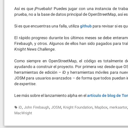
Así es que ¡Pruebalo! Puedes jugar con una instancia de trab
prueba, no a la base de datos principal de OpenStreetMap, así 
Si es que encuentras una falla, utiliza
github
para revisar si es qu
El rápido progreso durante los últimos meses se debe entera
Firebaugh, y otros. Algunos de ellos han sido pagados para tra
Knight News Challenge
.
Como siempre en OpenStreetMap, el código es totalmente de
ayudando a construir el proyecto. Por primera vez desde que O
herramientas de edición – iD y herramientas móviles para nuevo
JOSM para usuarios avanzados – de forma que todos puedan inco
de
expertise
.
Lee más sobre el lanzamiento alpha en el
artículo de blog de To
,
,
,
,
,
iD
John Firebaugh
JOSM
Knight Foundation
Mapbox
merkaartor
MacWright