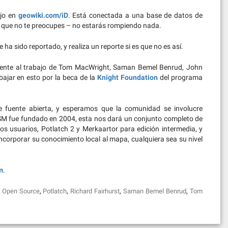
ajo en
geowiki.com/iD
. Está conectada a una base de datos de
es que no te preocupes – no estarás rompiendo nada.
e ha sido reportado, y realiza un reporte si es que no es así.
mente al trabajo de Tom MacWright, Saman Bemel Benrud, John
bajar en esto por la beca de la
Knight Foundation
del programa
 fuente abierta, y esperamos que la comunidad se involucre
SM fue fundado en 2004, esta nos dará un conjunto completo de
s usuarios, Potlatch 2 y Merkaartor para edición intermedia, y
rporar su conocimiento local al mapa, cualquiera sea su nivel
m
.
,
,
,
,
,
Open Source
Potlatch
Richard Fairhurst
Saman Bemel Benrud
Tom