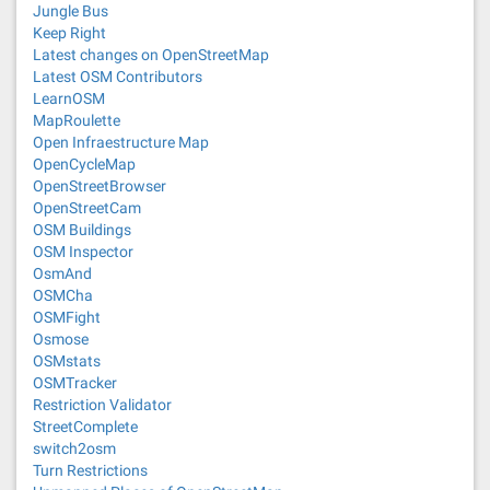
Jungle Bus
Keep Right
Latest changes on OpenStreetMap
Latest OSM Contributors
LearnOSM
MapRoulette
Open Infraestructure Map
OpenCycleMap
OpenStreetBrowser
OpenStreetCam
OSM Buildings
OSM Inspector
OsmAnd
OSMCha
OSMFight
Osmose
OSMstats
OSMTracker
Restriction Validator
StreetComplete
switch2osm
Turn Restrictions