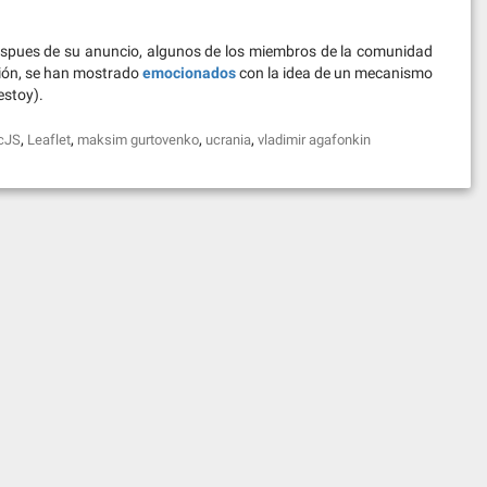
despues de su anuncio, algunos de los miembros de la comunidad
ción, se han mostrado
emocionados
con la idea de un mecanismo
estoy).
,
,
,
,
cJS
Leaflet
maksim gurtovenko
ucrania
vladimir agafonkin