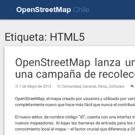
Skip
OpenStreetMap
to
Chile
content
Etiqueta:
HTML5
OpenStreetMap lanza un
una campaña de recolec
,
,
,
7 de Mayo de 2013
Comunidad
General
Otros
Software
OpenStreetMap, el mapa creado por usuarios y utilizado por vario
completamente nuevo que hace más fácil que nunca el contribuir
El nuevo editor, de nombre código “iD”, cuenta con una interfaz i
nuevos mapeadores. Al bajar las barreras de entrada para los 
conocimiento local al mapa – el factor crucial que diferencia a