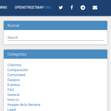
WIKI
OPENSTREETMAP
.ORG
Buscar
Search
Categorías
Columna
Comparación
Comunidad
Equipos
Eventos
FAQ
General
How-to
Imagen de la Semana
Legal