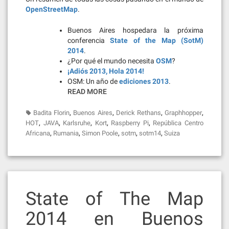
OpenStreetMap
.
Buenos Aires hospedara la próxima
conferencia
State of the Map (SotM)
2014
.
¿Por qué el mundo necesita
OSM
?
¡Adiós 2013, Hola 2014!
OSM: Un año de
ediciones 2013
.
READ MORE
,
,
,
,
Badita Florin
Buenos Aires
Derick Rethans
Graphhopper
,
,
,
,
,
HOT
JAVA
Karlsruhe
Kort
Raspberry Pi
República Centro
,
,
,
,
,
Africana
Rumania
Simon Poole
sotm
sotm14
Suiza
State of The Map
2014 en Buenos