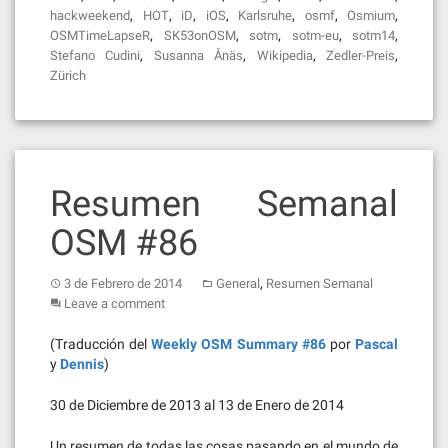
,
,
,
,
,
,
,
hackweekend
HOT
iD
iOS
Karlsruhe
osmf
Osmium
,
,
,
,
,
OSMTimeLapseR
SK53onOSM
sotm
sotm-eu
sotm14
,
,
,
,
Stefano Cudini
Susanna Ånäs
Wikipedia
Zedler-Preis
Zürich
Resumen Semanal
OSM #86
,
3 de Febrero de 2014
General
Resumen Semanal
Leave a comment
(Traducción del
Weekly OSM Summary #86
por
Pascal
y
Dennis
)
30 de Diciembre de 2013 al 13 de Enero de 2014
Un resumen de todas las cosas pasando en el mundo de