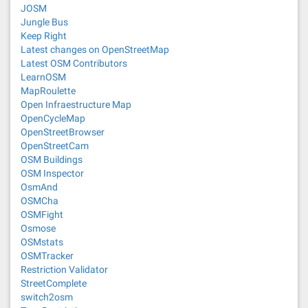
JOSM
Jungle Bus
Keep Right
Latest changes on OpenStreetMap
Latest OSM Contributors
LearnOSM
MapRoulette
Open Infraestructure Map
OpenCycleMap
OpenStreetBrowser
OpenStreetCam
OSM Buildings
OSM Inspector
OsmAnd
OSMCha
OSMFight
Osmose
OSMstats
OSMTracker
Restriction Validator
StreetComplete
switch2osm