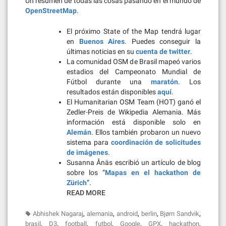
Un resumen de todas las cosas pasando en el mundo de
OpenStreetMap
.
El próximo State of the Map tendrá lugar
en
Buenos Aires
. Puedes conseguir la
últimas noticias en su
cuenta de twitter
.
La comunidad OSM de Brasil mapeó varios
estadios del Campeonato Mundial de
Fútbol durante una
maratón
. Los
resultados están disponibles
aquí
.
El Humanitarian OSM Team (HOT) ganó el
Zedler-Preis de Wikipedia Alemania. Más
información está disponible solo en
Alemán
. Ellos también probaron un nuevo
sistema para
coordinación de solicitudes
de imágenes
.
Susanna Ånäs escribió un artículo de blog
sobre los “
Mapas en el hackathon de
Zürich
“.
READ MORE
,
,
,
,
,
Abhishek Nagaraj
alemania
android
berlin
Bjørn Sandvik
,
,
,
,
,
,
,
brasil
D3
football
futbol
Google
GPX
hackathon