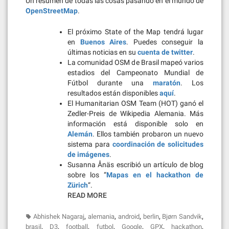
Un resumen de todas las cosas pasando en el mundo de
OpenStreetMap
.
El próximo State of the Map tendrá lugar
en
Buenos Aires
. Puedes conseguir la
últimas noticias en su
cuenta de twitter
.
La comunidad OSM de Brasil mapeó varios
estadios del Campeonato Mundial de
Fútbol durante una
maratón
. Los
resultados están disponibles
aquí
.
El Humanitarian OSM Team (HOT) ganó el
Zedler-Preis de Wikipedia Alemania. Más
información está disponible solo en
Alemán
. Ellos también probaron un nuevo
sistema para
coordinación de solicitudes
de imágenes
.
Susanna Ånäs escribió un artículo de blog
sobre los “
Mapas en el hackathon de
Zürich
“.
READ MORE
,
,
,
,
,
Abhishek Nagaraj
alemania
android
berlin
Bjørn Sandvik
,
,
,
,
,
,
,
brasil
D3
football
futbol
Google
GPX
hackathon