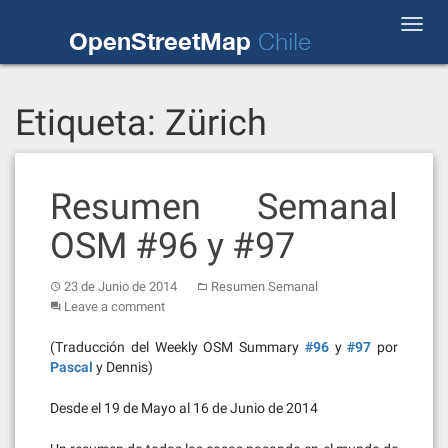
Skip
Toggl
to
OpenStreetMap
Chile
navig
content
Etiqueta:
Zürich
Resumen Semanal
OSM #96 y #97
23 de Junio de 2014
Resumen Semanal
Leave a comment
(Traducción del Weekly OSM Summary
#96
y
#97
por
Pascal
y Dennis)
Desde el 19 de Mayo al 16 de Junio de 2014