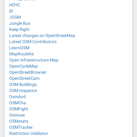
HDYC
iD
JOSM
Jungle Bus
Keep Right
Latest changes on OpenStreetMap
Latest OSM Contributors
LearnOSM
MapRoulette
Open Infraestructure Map
OpenCycleMap
OpenStreetBrowser
OpenStreetCam
OSM Buildings
OSM Inspector
OsmAnd
OSMCha
OSMFight
Osmose
OSMstats
OSMTracker
Restriction Validator