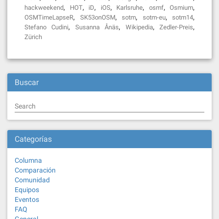
,
,
,
,
,
,
,
hackweekend
HOT
iD
iOS
Karlsruhe
osmf
Osmium
,
,
,
,
,
OSMTimeLapseR
SK53onOSM
sotm
sotm-eu
sotm14
,
,
,
,
Stefano Cudini
Susanna Ånäs
Wikipedia
Zedler-Preis
Zürich
Buscar
Search
Categorías
Columna
Comparación
Comunidad
Equipos
Eventos
FAQ