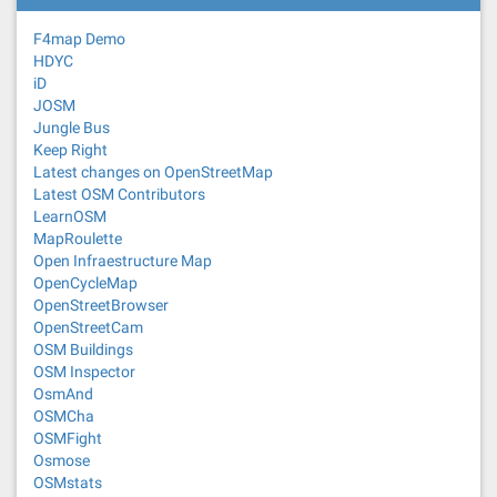
F4map Demo
HDYC
iD
JOSM
Jungle Bus
Keep Right
Latest changes on OpenStreetMap
Latest OSM Contributors
LearnOSM
MapRoulette
Open Infraestructure Map
OpenCycleMap
OpenStreetBrowser
OpenStreetCam
OSM Buildings
OSM Inspector
OsmAnd
OSMCha
OSMFight
Osmose
OSMstats