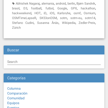
,
,
,
,
,
Abhishek Nagaraj
alemania
android
berlin
Bjørn Sandvik
,
,
,
,
,
,
,
brasil
D3
football
futbol
Google
GPX
hackathon
,
,
,
,
,
,
,
hackweekend
HOT
iD
iOS
Karlsruhe
osmf
Osmium
,
,
,
,
,
OSMTimeLapseR
SK53onOSM
sotm
sotm-eu
sotm14
,
,
,
,
Stefano Cudini
Susanna Ånäs
Wikipedia
Zedler-Preis
Zürich
Buscar
Search
Categorías
Columna
Comparación
Comunidad
Equipos
Eventos