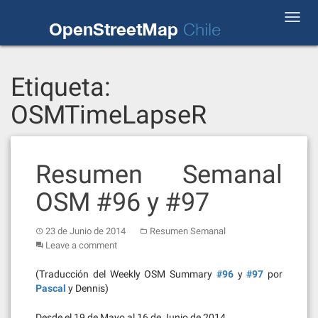
Skip
Toggl
to
OpenStreetMap
Chile
navig
content
Etiqueta:
OSMTimeLapseR
Resumen Semanal
OSM #96 y #97
23 de Junio de 2014
Resumen Semanal
Leave a comment
(Traducción del Weekly OSM Summary
#96
y
#97
por
Pascal
y Dennis)
Desde el 19 de Mayo al 16 de Junio de 2014